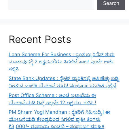
Search
Recent Posts
Loan Scheme For Business : ಸ್ವಂತ ಬ್ಯುಸಿನೆಸ್ ಶುರು
ಮಾಡುವುದಕ್ಕೆ 2 ಲಕ್ಷದವರೆಗೂ ಸಿಗಲಿದೆ ಸಾಲ! ಇಂದೇ ಅರ್ಜಿ
ಸಲ್ಲಿಸಿ
State Bank Updates : ಸ್ಟೇಟ್ ಬ್ಯಾಂಕಿನಲ್ಲಿ ಅತಿ ಹೆಚ್ಚು ಬಡ್ಡಿ
ನೀಡುವ ಎಫ್‌ಡಿ ಯೋಜನೆ ಶುರು! ಸಂಪೂರ್ಣ ಮಾಹಿತಿ ಇಲ್ಲಿದೆ
Post Office Scheme : ಅಂಚೆ ಇಲಾಖೆಯ ಈ
ಯೋಜನೆಯಡಿ ರಿಸ್ಕ್‌ ಇಲ್ಲದೇ 12 ಲಕ್ಷ ರೂ. ಗಳಿಸಿ.!
PM Shram Yogi Mandhan : ರೈತರಿಗೆ ಸಿಹಿಸುದ್ಧಿ.! ಈ
ಯೋಜನೆಯಡಿ ಕೇಂದ್ರದಿಂದ ಸಿಗಲಿದೆ ಪ್ರತೀ ತಿಂಗಳು
₹3,000/- ರೂಪಾಯಿ ಪಿಂಚಣಿ – ಸಂಪೂರ್ಣ ಮಾಹಿತಿ