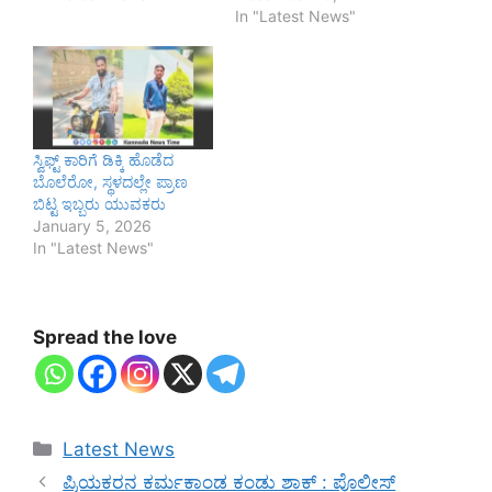
In "Latest News"
ಸ್ವಿಫ್ಟ್ ಕಾರಿಗೆ ಡಿಕ್ಕಿ ಹೊಡೆದ
ಬೊಲೆರೋ, ಸ್ಥಳದಲ್ಲೇ ಪ್ರಾಣ
ಬಿಟ್ಟ ಇಬ್ಬರು ಯುವಕರು
January 5, 2026
In "Latest News"
Spread the love
Categories
Latest News
ಪ್ರಿಯಕರನ ಕರ್ಮಕಾಂಡ ಕಂಡು ಶಾಕ್ : ಪೊಲೀಸ್