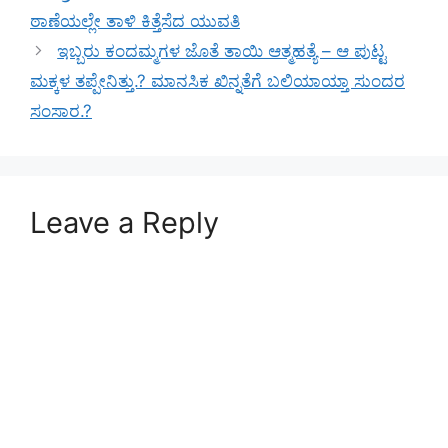
ಠಾಣೆಯಲ್ಲೇ ತಾಳಿ ಕಿತ್ತೆಸೆದ ಯುವತಿ
ಇಬ್ಬರು ಕಂದಮ್ಮಗಳ ಜೊತೆ ತಾಯಿ ಆತ್ಮಹತ್ಯೆ – ಆ ಪುಟ್ಟ
ಮಕ್ಕಳ ತಪ್ಪೇನಿತ್ತು.? ಮಾನಸಿಕ ಖಿನ್ನತೆಗೆ ಬಲಿಯಾಯ್ತಾ ಸುಂದರ
ಸಂಸಾರ.?
Leave a Reply