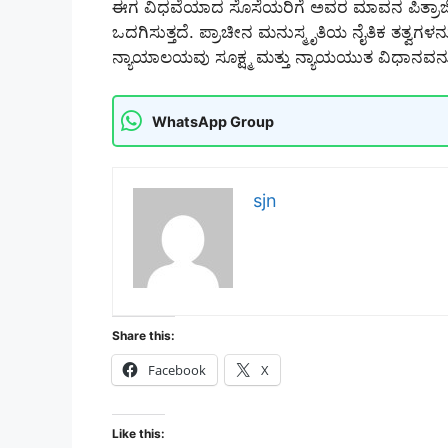
ಈಗ ವಿಧವೆಯಾದ ಸೊಸೆಯರಿಗೆ ಅವರ ಮಾವನ ಪಿತ್ರಾರ್ಜಿತ 
ಒದಗಿಸುತ್ತದೆ. ಪ್ರಾಚೀನ ಮನುಸ್ಮೃತಿಯ ನೈತಿಕ ತತ್
ನ್ಯಾಯಾಲಯವು ಸೂಕ್ಷ್ಮ ಮತ್ತು ನ್ಯಾಯಯುತ ವಿಧಾನವನ್
WhatsApp Group
sjn
Share this:
Facebook
X
Like this: