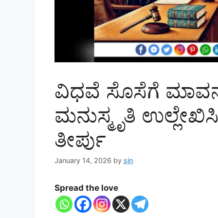
ವಿಧವೆ ಸೊಸೆಗೆ ಮಾವನ ಆ
ಮನುಸ್ಮೃತಿ ಉಲ್ಲೇಖಿ
ತೀರ್ಪು
January 14, 2026
by
sjn
Spread the love