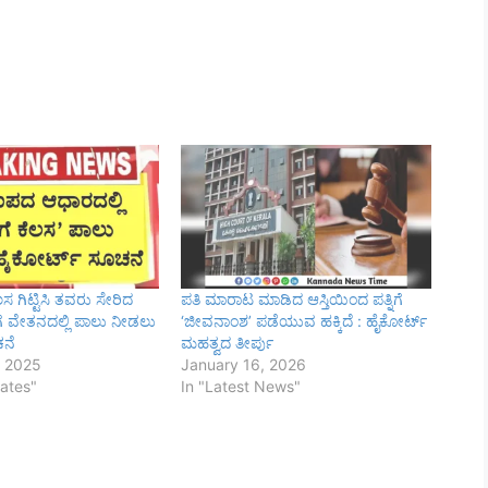
 ಗಿಟ್ಟಿಸಿ ತವರು ಸೇರಿದ
ಪತಿ ಮಾರಾಟ ಮಾಡಿದ ಆಸ್ತಿಯಿಂದ ಪತ್ನಿಗೆ
ೆ ವೇತನದಲ್ಲಿ ಪಾಲು ನೀಡಲು
‘ಜೀವನಾಂಶ’ ಪಡೆಯುವ ಹಕ್ಕಿದೆ : ಹೈಕೋರ್ಟ್
ಚನೆ
ಮಹತ್ವದ ತೀರ್ಪು
 2025
January 16, 2026
ates"
In "Latest News"