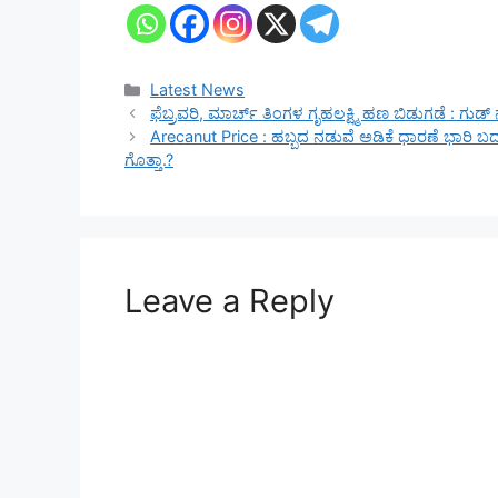
Categories
Latest News
ಫೆಬ್ರವರಿ, ಮಾರ್ಚ್‌ ತಿಂಗಳ ಗೃಹಲಕ್ಷ್ಮಿ ಹಣ ಬಿಡುಗಡೆ : ಗುಡ್‌
Arecanut Price : ಹಬ್ಬದ ನಡುವೆ ಅಡಿಕೆ ಧಾರಣೆ ಭಾರಿ ಬ
ಗೊತ್ತಾ.?
Leave a Reply