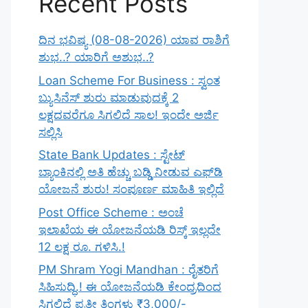
Recent Posts
ದಿನ ಭವಿಷ್ಯ (08-08-2026) ಯಾವ ರಾಶಿಗೆ
ಶುಭ..? ಯಾರಿಗೆ ಅಶುಭ..?
Loan Scheme For Business : ಸ್ವಂತ
ಬ್ಯುಸಿನೆಸ್ ಶುರು ಮಾಡುವುದಕ್ಕೆ 2
ಲಕ್ಷದವರೆಗೂ ಸಿಗಲಿದೆ ಸಾಲ! ಇಂದೇ ಅರ್ಜಿ
ಸಲ್ಲಿಸಿ
State Bank Updates : ಸ್ಟೇಟ್
ಬ್ಯಾಂಕಿನಲ್ಲಿ ಅತಿ ಹೆಚ್ಚು ಬಡ್ಡಿ ನೀಡುವ ಎಫ್‌ಡಿ
ಯೋಜನೆ ಶುರು! ಸಂಪೂರ್ಣ ಮಾಹಿತಿ ಇಲ್ಲಿದೆ
Post Office Scheme : ಅಂಚೆ
ಇಲಾಖೆಯ ಈ ಯೋಜನೆಯಡಿ ರಿಸ್ಕ್‌ ಇಲ್ಲದೇ
12 ಲಕ್ಷ ರೂ. ಗಳಿಸಿ.!
PM Shram Yogi Mandhan : ರೈತರಿಗೆ
ಸಿಹಿಸುದ್ಧಿ.! ಈ ಯೋಜನೆಯಡಿ ಕೇಂದ್ರದಿಂದ
ಸಿಗಲಿದೆ ಪ್ರತೀ ತಿಂಗಳು ₹3,000/-