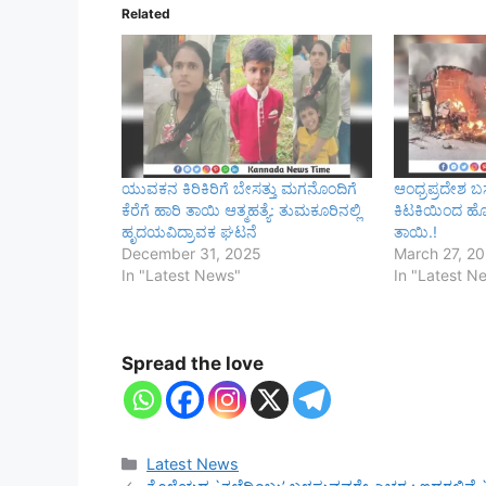
Related
ಯುವಕನ ಕಿರಿಕಿರಿಗೆ ಬೇಸತ್ತು ಮಗನೊಂದಿಗೆ
ಆಂಧ್ರಪ್ರದೇಶ ಬ
ಕೆರೆಗೆ ಹಾರಿ ತಾಯಿ ಆತ್ಮಹತ್ಯೆ: ತುಮಕೂರಿನಲ್ಲಿ
ಕಿಟಕಿಯಿಂದ 
ಹೃದಯವಿದ್ರಾವಕ ಘಟನೆ
ತಾಯಿ.!
December 31, 2025
March 27, 2
In "Latest News"
In "Latest N
Spread the love
Categories
Latest News