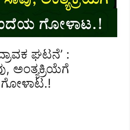
್ರಾವಕ ಘಟನೆ’ :
 ಅಂತ್ಯಕ್ರಿಯೆಗೆ
 ಗೋಳಾಟ.!