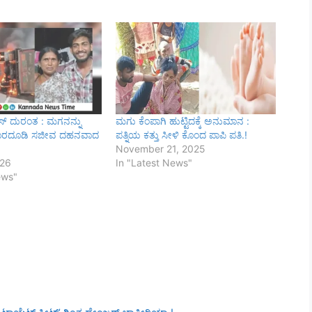
ಸ್‌ ದುರಂತ : ಮಗನನ್ನು
ಮಗು ಕೆಂಪಾಗಿ ಹುಟ್ಟಿದಕ್ಕೆ ಅನುಮಾನ :
ಹೊರದೂಡಿ ಸಜೀವ ದಹನವಾದ
ಪತ್ನಿಯ ಕತ್ತು ಸೀಳಿ ಕೊಂದ ಪಾಪಿ ಪತಿ.!
November 21, 2025
026
In "Latest News"
ews"