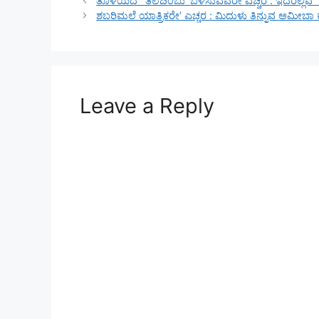
ತೊಳೆಯದ `ತಲೆದಿಂಬು’ ಬಳಸುವವರೇ ಎಚ್ಚರ : ಇದರಲ್ಲಿವೆ `ಟಾ
ಶಬರಿಮಲೆ ಯಾತ್ರಿಕರೇ’ ಎಚ್ಚರ : ಮಿದುಳು ತಿನ್ನುವ ಅಮೀಬಾ
Leave a Reply