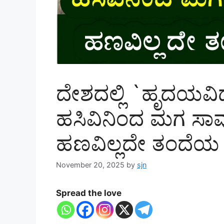
ದೇಶದಲ್ಲಿ `ಹೃದಯವಿದ
ಹಸಿವಿನಿಂದ ಮಗ ಸಾವು,
ಹಣವಿಲ್ಲದೇ ತಂದೆಯ
November 20, 2025
by
sjn
Spread the love