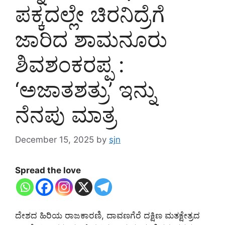
ಪಕ್ಕದಲ್ಲೇ ಚಿರನಿದ್ರೆಗೆ
ಜಾರಿದ ಶಾಮನೂರು
ಶಿವಶಂಕರಪ್ಪ :
‘ಅಜಾತಶತ್ರು’ ಇನ್ನು
ನೆನಪು ಮಾತ್ರ
December 15, 2025
by
sjn
Spread the love
ದೇಶದ ಹಿರಿಯ ರಾಜಕಾರಣಿ, ದಾವಣಗೆರೆ ದಕ್ಷಿಣ ಮತಕ್ಷೇತ್ರದ