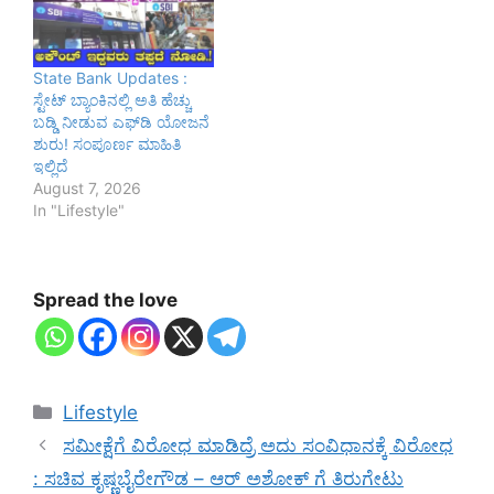
State Bank Updates :
ಸ್ಟೇಟ್ ಬ್ಯಾಂಕಿನಲ್ಲಿ ಅತಿ ಹೆಚ್ಚು
ಬಡ್ಡಿ ನೀಡುವ ಎಫ್‌ಡಿ ಯೋಜನೆ
ಶುರು! ಸಂಪೂರ್ಣ ಮಾಹಿತಿ
ಇಲ್ಲಿದೆ
August 7, 2026
In "Lifestyle"
Spread the love
Categories
Lifestyle
ಸಮೀಕ್ಷೆಗೆ ವಿರೋಧ ಮಾಡಿದ್ರೆ ಅದು ಸಂವಿಧಾನಕ್ಕೆ ವಿರೋಧ
: ಸಚಿವ ಕೃಷ್ಣಬೈರೇಗೌಡ – ಆರ್ ಅಶೋಕ್ ಗೆ ತಿರುಗೇಟು