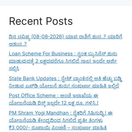
Recent Posts
ದಿನ ಭವಿಷ್ಯ (08-08-2026) ಯಾವ ರಾಶಿಗೆ ಶುಭ..? ಯಾರಿಗೆ
ಅಶುಭ..?
Loan Scheme For Business : ಸ್ವಂತ ಬ್ಯುಸಿನೆಸ್ ಶುರು
ಮಾಡುವುದಕ್ಕೆ 2 ಲಕ್ಷದವರೆಗೂ ಸಿಗಲಿದೆ ಸಾಲ! ಇಂದೇ ಅರ್ಜಿ
ಸಲ್ಲಿಸಿ
State Bank Updates : ಸ್ಟೇಟ್ ಬ್ಯಾಂಕಿನಲ್ಲಿ ಅತಿ ಹೆಚ್ಚು ಬಡ್ಡಿ
ನೀಡುವ ಎಫ್‌ಡಿ ಯೋಜನೆ ಶುರು! ಸಂಪೂರ್ಣ ಮಾಹಿತಿ ಇಲ್ಲಿದೆ
Post Office Scheme : ಅಂಚೆ ಇಲಾಖೆಯ ಈ
ಯೋಜನೆಯಡಿ ರಿಸ್ಕ್‌ ಇಲ್ಲದೇ 12 ಲಕ್ಷ ರೂ. ಗಳಿಸಿ.!
PM Shram Yogi Mandhan : ರೈತರಿಗೆ ಸಿಹಿಸುದ್ಧಿ.! ಈ
ಯೋಜನೆಯಡಿ ಕೇಂದ್ರದಿಂದ ಸಿಗಲಿದೆ ಪ್ರತೀ ತಿಂಗಳು
₹3,000/- ರೂಪಾಯಿ ಪಿಂಚಣಿ – ಸಂಪೂರ್ಣ ಮಾಹಿತಿ