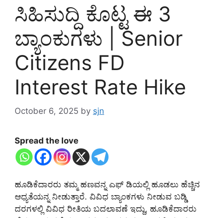
ಸಿಹಿಸುದ್ದಿ ಕೊಟ್ಟ ಈ 3
ಬ್ಯಾಂಕುಗಳು | Senior
Citizens FD
Interest Rate Hike
October 6, 2025
by
sjn
Spread the love
ಹೂಡಿಕೆದಾರರು ತಮ್ಮ ಹಣವನ್ನ ಎಫ್ ಡಿಯಲ್ಲಿ ಹೂಡಲು ಹೆಚ್ಚಿನ
ಆಧ್ಯತೆಯನ್ನ ನೀಡುತ್ತಾರೆ. ವಿವಿಧ ಬ್ಯಾಂಕಗಳು ನೀಡುವ ಬಡ್ಡಿ
ದರಗಳಲ್ಲಿ ವಿವಿಧ ರೀತಿಯ ಬದಲಾವಣೆ ಇದ್ದು, ಹೂಡಿಕೆದಾರರು