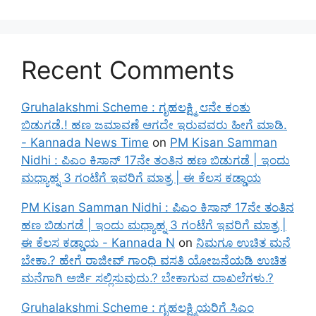
Recent Comments
Gruhalakshmi Scheme : ಗೃಹಲಕ್ಷ್ಮಿ ೮ನೇ ಕಂತು
ಬಿಡುಗಡೆ.! ಹಣ ಜಮಾವಣೆ ಆಗದೇ ಇರುವವರು ಹೀಗೆ ಮಾಡಿ.
- Kannada News Time
on
PM Kisan Samman
Nidhi : ಪಿಎಂ ಕಿಸಾನ್ 17ನೇ ತಂತಿನ ಹಣ ಬಿಡುಗಡೆ | ಇಂದು
ಮಧ್ಯಾಹ್ನ 3 ಗಂಟೆಗೆ ಇವರಿಗೆ ಮಾತ್ರ | ಈ ಕೆಲಸ ಕಡ್ಡಾಯ
PM Kisan Samman Nidhi : ಪಿಎಂ ಕಿಸಾನ್ 17ನೇ ತಂತಿನ
ಹಣ ಬಿಡುಗಡೆ | ಇಂದು ಮಧ್ಯಾಹ್ನ 3 ಗಂಟೆಗೆ ಇವರಿಗೆ ಮಾತ್ರ |
ಈ ಕೆಲಸ ಕಡ್ಡಾಯ - Kannada N
on
ನಿಮಗೂ ಉಚಿತ ಮನೆ
ಬೇಕಾ.? ಹೇಗೆ ರಾಜೀವ್ ಗಾಂಧಿ ವಸತಿ ಯೋಜನೆಯಡಿ ಉಚಿತ
ಮನೆಗಾಗಿ ಅರ್ಜಿ ಸಲ್ಲಿಸುವುದು.? ಬೇಕಾಗುವ ದಾಖಲೆಗಳು.?
Gruhalakshmi Scheme : ಗೃಹಲಕ್ಷ್ಮಿಯರಿಗೆ ಸಿಎಂ