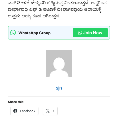
ಎಫ್ ಡಿಗಳಿಗೆ ಹೆಚ್ಚುವರಿ ಬಡ್ಡಿಯನ್ನ ನೀಡಲಾಗುತ್ತದೆ. ಆದ್ದರಿಂದ
ದೀರ್ಘಾವಧಿ ಎಫ್ ಡಿ ಹೂಡಿಕೆ ದೀರ್ಘಾವಧಿಯ ಆದಾಯಕ್ಕೆ
ಉತ್ತಮ ಆಯ್ಕೆ ಕೂಡ ಆಗಿರುತ್ತದೆ.
Join Now
WhatsApp Group
sjn
Share this:
Facebook
X