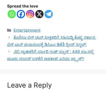
Spread the love
Categories
Entertainment
ಕೊನೆಗೂ ಬಿಗ್ ಬಾಸ್ ವೀಕ್ಷಕರಿಗೆ ಸಿಹಿಸುದ್ದಿ ಕೊಟ್ಟ ಸರ್ಕಾರ,
ಬಿಗ್ ಬಾಸ್ ಪುನಾರಂಭಕ್ಕೆ ಡಿಸಿಎಂ ಡಿಕೆಶಿ ಗ್ರೀನ್ ಸಿಗ್ನಲ್!
JIO ಗ್ರಾಹಕರಿಗೆ ಭರ್ಜರಿ ಗುಡ್ ನ್ಯೂಸ್ : 449 ರೂ.ನಲ್ಲಿ
ಮೂರು ನಂಬರ್ ಬಳಕೆಗೆ ಅವಕಾಶ! ಏನಿದು ಪ್ಲ್ಯಾನ್?
Leave a Reply