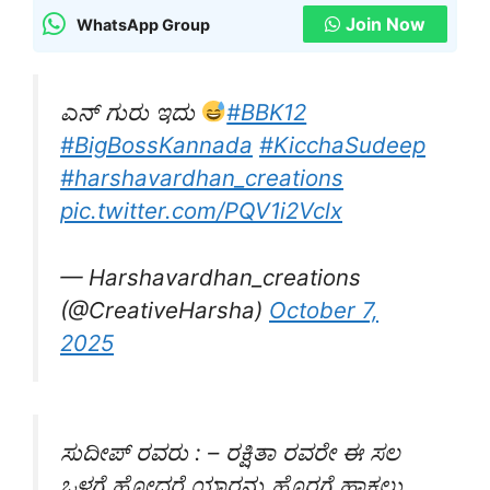
Join Now
WhatsApp Group
ಎನ್ ಗುರು ಇದು
#BBK12
#BigBossKannada
#KicchaSudeep
#harshavardhan_creations
pic.twitter.com/PQV1i2Vclx
— Harshavardhan_creations
(@CreativeHarsha)
October 7,
2025
ಸುದೀಪ್ ರವರು : – ರಕ್ಷಿತಾ ರವರೇ ಈ ಸಲ
ಒಳಗೆ ಹೋದರೆ ಯಾರನ್ನು ಹೊರಗೆ ಹಾಕಲು