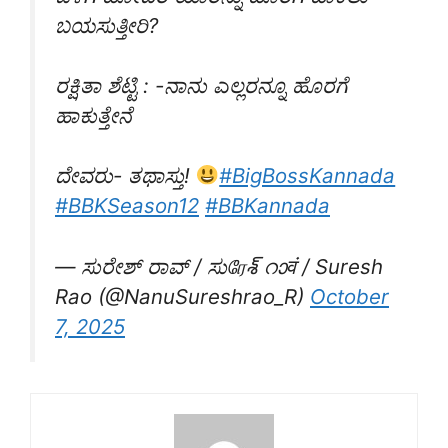
ಬಯಸುತ್ತೀರಿ?
ರಕ್ಷಿತಾ ಶೆಟ್ಟಿ : -ನಾನು ಎಲ್ಲರನ್ನೂ ಹೊರಗೆ
ಹಾಕುತ್ತೇನೆ
ದೇವರು- ತಥಾಸ್ತು!
#BigBossKannada
#BBKSeason12
#BBKannada
— ಸುರೇಶ್ ರಾವ್ / ಸುரேశ్ റാवं / Suresh
Rao (@NanuSureshrao_R)
October
7, 2025