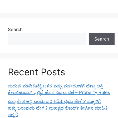
Search
Search
Recent Posts
ಮದುವೆ ಮಾಡಿಕೊಟ್ಟ ಬಳಿಕ ಎಷ್ಟು ವರ್ಷದೊಳಗೆ ಹೆಣ್ಣು ಆಸ್ತಿ
ಕೇಳಬಹುದು.? ಇಲ್ಲಿದೆ ಹೊಸ ಬದಲಾವಣೆ – Property Rules
ಪಿತ್ರಾರ್ಜಿತ ಆಸ್ತಿ ಎಂದು ಪರಿಗಣಿಸುವುದು ಹೇಗೆ.? ಮಕ್ಕಳಿಗೆ
ಹಕ್ಕು ಬರುವುದು ಹೇಗೆ.? ಮಹತ್ವದ ಕೋರ್ಟ್ ತೀರ್ಪಿನ ಮಾಹಿತಿ
ಇಲ್ಲಿದೆ