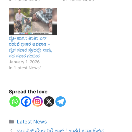
ಬೈಕ್ ಹಾಗೂ ಟಾಟಾ ಏಸ್
ನಡುವೆ ಭೀಕರ ಅಪಘಾತ –
ಬೈಕ್ ಸವಾರ ಸ್ಥಳದಲ್ಲೇ ಸಾವು,
ಸಹ ಸವಾರ ಗಂಭೀರ
January 1, 2026
In "Latest News"
Spread the love
Categories
Latest News
ಮ್ಯೂಸಿಕ್ ಮೈಲಾರಿಗೆ ಶಾಕ್.! ಉತ್ತರ ಕರ್ನಾಟಕದ