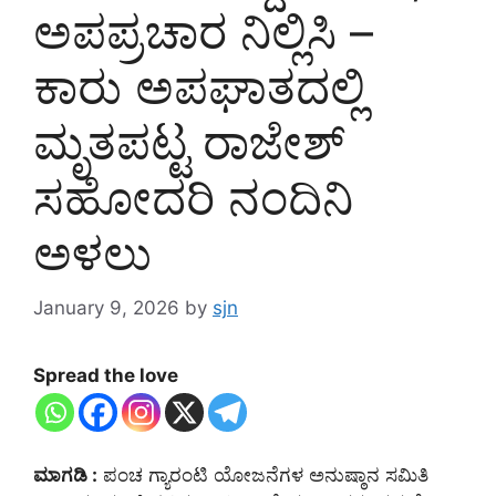
ಅಪಪ್ರಚಾರ ನಿಲ್ಲಿಸಿ –
ಕಾರು ಅಪಘಾತದಲ್ಲಿ
ಮೃತಪಟ್ಟ ರಾಜೇಶ್
ಸಹೋದರಿ ನಂದಿನಿ
ಅಳಲು
January 9, 2026
by
sjn
Spread the love
ಮಾಗಡಿ :
ಪಂಚ ಗ್ಯಾರಂಟಿ ಯೋಜನೆಗಳ ಅನುಷ್ಠಾನ ಸಮಿತಿ