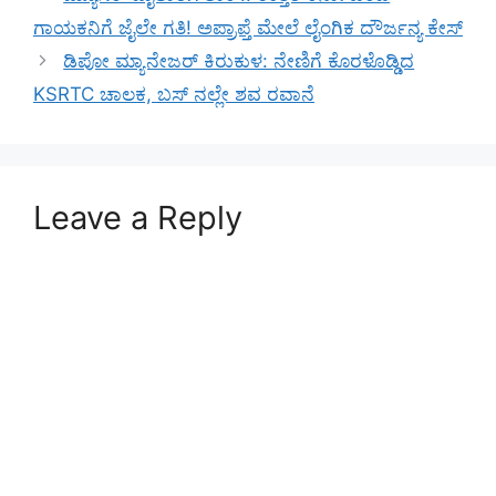
ಗಾಯಕನಿಗೆ ಜೈಲೇ ಗತಿ! ಅಪ್ರಾಪ್ತೆ ಮೇಲೆ ಲೈಂಗಿಕ ದೌರ್ಜನ್ಯ ಕೇಸ್
ಡಿಪೋ ಮ್ಯಾನೇಜರ್ ಕಿರುಕುಳ: ನೇಣಿಗೆ ಕೊರಳೊಡ್ಡಿದ
KSRTC ಚಾಲಕ, ಬಸ್ ನಲ್ಲೇ ಶವ ರವಾನೆ
Leave a Reply