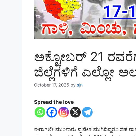
ಅಕ್ಟೋಬರ್ 21 ರವರೆಗೆ
ಜಿಲ್ಲೆಗಳಿಗೆ ಎಲ್ಲೋ 
October 17, 2025
by
sjn
Spread the love
ಈಗಾಗಲೇ ಮುಂಗಾರು ಪ್ರವೇಶ ಮುಗಿದಿದ್ದರೂ ಸಹ ರಾ