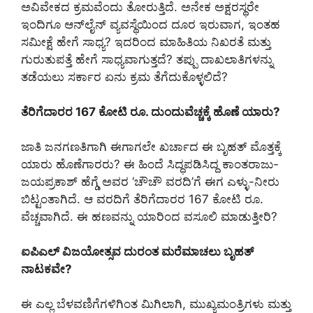
ಅವಿವೇಕದ ಕ್ರಮವೆಂದು ತೋರುತ್ತಿದೆ. ಅನೇಕ ಅಕ್ಷರಸ್ಥರೇ
ಇಂದಿಗೂ ಆನ್‌ಲೈನ್ ವ್ಯವಸ್ಥೆಯಿಂದ ದೂರ ಇರುವಾಗ, ಇಂತಹ
ಸಮೀಕ್ಷೆ ಹೇಗೆ ಸಾಧ್ಯ? ಇದರಿಂದ ಮಾಹಿತಿಯ ನಿಖರತೆ ಮತ್ತು
ಗುರುತುಪತ್ತೆ ಹೇಗೆ ಸಾಧ್ಯವಾಗುತ್ತದೆ? ತಪ್ಪು ದಾಖಲಾತಿಗಳನ್ನು
ತಡೆಯಲು ಸರ್ಕಾರ ಏನು ಕ್ರಮ ತೆಗೆದುಕೊಳ್ಳಲಿದೆ?
ತೆರಿಗೆದಾರರ 167 ಕೋಟಿ ರೂ. ದುಂದುವೆಚ್ಚಕ್ಕೆ ಹೊಣೆ ಯಾರು?
ಜಾತಿ ಜನಗಣತಿಗಾಗಿ ಈಗಾಗಲೇ ಖರ್ಚಾದ ಈ ಬೃಹತ್ ಮೊತ್ತಕ್ಕೆ
ಯಾರು ಹೊಣೆಗಾರರು? ಈ ಹಿಂದೆ ಸಿದ್ಧಪಡಿಸಿದ್ದ ಕಾಂತರಾಜು-
ಜಯಪ್ರಕಾಶ್ ಹೆಗ್ಡೆ ಅವರ ‘ಚೌಚೌ ವರದಿ’ಗೆ ಈಗ ಎಳ್ಳು-ನೀರು
ಬಿಟ್ಟಂತಾಗಿದೆ. ಆ ವರದಿಗೆ ತೆರಿಗೆದಾರರ 167 ಕೋಟಿ ರೂ.
ವೆಚ್ಚವಾಗಿದೆ. ಈ ಹಣವನ್ನು ಯಾರಿಂದ ವಸೂಲಿ ಮಾಡುತ್ತೀರಿ?
ಐಪಿಎಲ್ ವಿಜಯೋತ್ಸವ ದುರಂತ ಮರೆಮಾಚಲು ಬೃಹತ್
ನಾಟಕವೇ?
ಈ ಎಲ್ಲ ಬೆಳವಣಿಗೆಗಳಿಗಿಂತ ಮಿಗಿಲಾಗಿ, ಮುಖ್ಯಮಂತ್ರಿಗಳು ಮತ್ತು