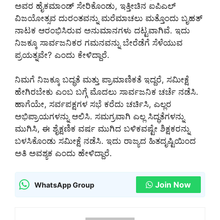
ಅವರ ಹೈಕಮಾಂಡ್ ಸೇರಿಕೊಂಡು, ಇತ್ತೀಚಿನ ಐಪಿಎಲ್
ವಿಜಯೋತ್ಸವ ದುರಂತವನ್ನು ಮರೆಮಾಚಲು ಮತ್ತೊಂದು ಬೃಹತ್
ನಾಟಕ ಆರಂಭಿಸಿರುವ ಅನುಮಾನಗಳು ದಟ್ಟವಾಗಿವೆ. ಇದು
ನಿಜಕ್ಕೂ ಸಾರ್ವಜನಿಕರ ಗಮನವನ್ನು ಬೇರೆಡೆಗೆ ಸೆಳೆಯುವ
ಪ್ರಯತ್ನವೇ? ಎಂದು ಕೇಳಿದ್ದಾರೆ.
ನಿಮಗೆ ನಿಜಕ್ಕೂ ಬದ್ಧತೆ ಮತ್ತು ಪ್ರಾಮಾಣಿಕತೆ ಇದ್ದರೆ, ಸಮೀಕ್ಷೆ
ಹೇಗಿರಬೇಕು ಎಂಬ ಬಗ್ಗೆ ಮೊದಲು ಸಾರ್ವಜನಿಕ ಚರ್ಚೆ ನಡೆಸಿ.
ಹಾಗೆಯೇ, ಸರ್ವಪಕ್ಷಗಳ ಸಭೆ ಕರೆದು ಚರ್ಚಿಸಿ, ಎಲ್ಲರ
ಅಭಿಪ್ರಾಯಗಳನ್ನು ಆಲಿಸಿ. ಸಮಗ್ರವಾಗಿ ಎಲ್ಲ ಸಿದ್ಧತೆಗಳನ್ನು
ಮುಗಿಸಿ, ಈ ಶೈಕ್ಷಣಿಕ ವರ್ಷ ಮುಗಿದ ಬಳಿಕವಷ್ಟೇ ಶಿಕ್ಷಕರನ್ನು
ಬಳಸಿಕೊಂಡು ಸಮೀಕ್ಷೆ ನಡೆಸಿ. ಇದು ರಾಜ್ಯದ ಹಿತದೃಷ್ಟಿಯಿಂದ
ಅತಿ ಅವಶ್ಯಕ ಎಂದು ಹೇಳಿದ್ದಾರೆ.
Join Now
WhatsApp Group