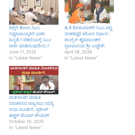
ದಿಲ್ಲಿಗೆ ಹೋದ ಸಿಎಂ
ಡಿ.ಕೆ ಶಿವಕುಮಾರ್‌ಗೆ ಸಿಎಂ ಪಟ್ಟ
ಸಿದ್ದರಾಮಯ್ಯರಿಗೆ ಭಾರೀ
ನೀಡದಿದ್ದರೆ ಕಠೋರ ನಿರ್ಧಾರ :
ಹಿನ್ನಡೆ.? ದೆಹಲಿಯಲ್ಲಿ ಸಿಎಂ
ಕಾಂಗ್ರೆಸ್ ಹೈಕಮಾಂಡ್‌ಗೆ
ಚರ್ಚೆ ಮಾಡಿರುವುದೇನು.?
ಪ್ರಣವಾನಂದ ಶ್ರೀ ಎಚ್ಚರಿಕೆ!
June 11, 2025
April 28, 2026
In "Latest News"
In "Latest News"
ಜಾತಿಗಣತಿಗೆ ಮಾಹಿತಿ
ನಿರಾಕರಿಸಿದ ರಾಜ್ಯಸಭಾ ಸದಸ್ಯೆ
ಸುಧಾ ಮೂರ್ತಿಗೆ, ಪ್ರದೀಪ್
ಈಶ್ವರ್ ಟೆಂಪಲ್ ಕೌಂಟರ್!
October 16, 2025
In "Latest News"