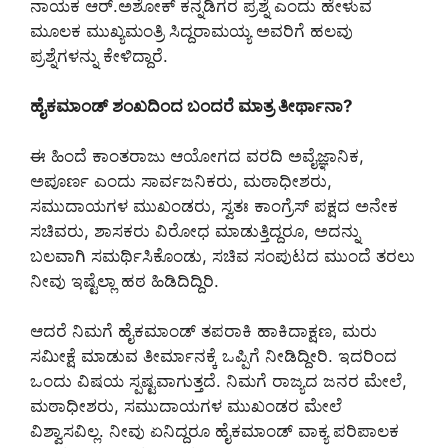
ನಾಯಕ ಆರ್.ಅಶೋಕ್ ಕನ್ನಡಿಗರ ಪ್ರಶ್ನೆ ಎಂದು ಹೇಳುವ
ಮೂಲಕ ಮುಖ್ಯಮಂತ್ರಿ ಸಿದ್ದರಾಮಯ್ಯ ಅವರಿಗೆ ಹಲವು
ಪ್ರಶ್ನೆಗಳನ್ನು ಕೇಳಿದ್ದಾರೆ.
ಹೈಕಮಾಂಡ್ ಶಂಖದಿಂದ ಬಂದರೆ ಮಾತ್ರ ತೀರ್ಥಾನಾ?
ಈ ಹಿಂದೆ ಕಾಂತರಾಜು ಆಯೋಗದ ವರದಿ ಅವೈಜ್ಞಾನಿಕ,
ಅಪೂರ್ಣ ಎಂದು ಸಾರ್ವಜನಿಕರು, ಮಠಾಧೀಶರು,
ಸಮುದಾಯಗಳ ಮುಖಂಡರು, ಸ್ವತಃ ಕಾಂಗ್ರೆಸ್ ಪಕ್ಷದ ಅನೇಕ
ಸಚಿವರು, ಶಾಸಕರು ವಿರೋಧ ಮಾಡುತ್ತಿದ್ದರೂ, ಅದನ್ನು
ಬಲವಾಗಿ ಸಮರ್ಥಿಸಿಕೊಂಡು, ಸಚಿವ ಸಂಪುಟದ ಮುಂದೆ ತರಲು
ನೀವು ಇಷ್ಟೆಲ್ಲಾ ಹಠ ಹಿಡಿದಿದ್ದಿರಿ.
ಆದರೆ ನಿಮಗೆ ಹೈಕಮಾಂಡ್ ತಪರಾಕಿ ಹಾಕಿದಾಕ್ಷಣ, ಮರು
ಸಮೀಕ್ಷೆ ಮಾಡುವ ತೀರ್ಮಾನಕ್ಕೆ ಒಪ್ಪಿಗೆ ನೀಡಿದ್ದೀರಿ. ಇದರಿಂದ
ಒಂದು ವಿಷಯ ಸ್ಪಷ್ಟವಾಗುತ್ತದೆ. ನಿಮಗೆ ರಾಜ್ಯದ ಜನರ ಮೇಲೆ,
ಮಠಾಧೀಶರು, ಸಮುದಾಯಗಳ ಮುಖಂಡರ ಮೇಲೆ
ವಿಶ್ವಾಸವಿಲ್ಲ. ನೀವು ಏನಿದ್ದರೂ ಹೈಕಮಾಂಡ್‌ ವಾಕ್ಯ ಪರಿಪಾಲಕ