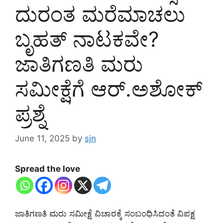
ದುರಂತ ಮರೆಮಾಚಲು
ಬೃಹತ್ ನಾಟಕವೇ?
ಜಾತಿಗಣತಿ ಮರು
ಸಮೀಕ್ಷೆಗೆ ಆರ್.ಅಶೋಕ್
ಪ್ರಶ್ನೆ
June 11, 2025
by
sjn
Spread the love
ಜಾತಿಗಣತಿ ಮರು ಸಮೀಕ್ಷೆ ವಿಚಾರಕ್ಕೆ ಸಂಬಂಧಿಸಿದಂತೆ ವಿಪಕ್ಷ