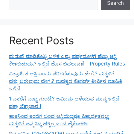
Search
Recent Posts
ಮದುವೆ ಮಾಡಿಕೊಟ್ಟ ಬಳಿಕ ಎಷ್ಟು ವರ್ಷದೊಳಗೆ ಹೆಣ್ಣು ಆಸ್ತಿ
ಕೇಳಬಹುದು.? ಇಲ್ಲಿದೆ ಹೊಸ ಬದಲಾವಣೆ – Property Rules
ಪಿತ್ರಾರ್ಜಿತ ಆಸ್ತಿ ಎಂದು ಪರಿಗಣಿಸುವುದು ಹೇಗೆ.? ಮಕ್ಕಳಿಗೆ
ಹಕ್ಕು ಬರುವುದು ಹೇಗೆ.? ಮಹತ್ವದ ಕೋರ್ಟ್ ತೀರ್ಪಿನ ಮಾಹಿತಿ
ಇಲ್ಲಿದೆ
1 ಎಕರೆಗೆ ಎಷ್ಟು ಗುಂಟೆ.? ಜಮೀನು ಅಳೆಯುವ ಮುನ್ನ ಇಲ್ಲಿದೆ
ಪಕ್ಕಾ ಲೆಕ್ಕಾಚಾರ.!
ತಾತನಿಂದ ತಂದೆಗೆ ಬಂದ ಆಸ್ತಿಯೆಲ್ಲವೂ ಪಿತ್ರಾರ್ಜಿತವಲ್ಲ;
ಮಕ್ಕಳಿಗೆ ಜನ್ಮಸಿದ್ಧ ಹಕ್ಕಿಲ್ಲ ಎಂದ ಹೈಕೋರ್ಟ್
ದಿನ ಭವಿಷ್ಯ (01-08-2026) ಯಾವ ರಾಶಿಗೆ ಶುಭ..? ಯಾರಿಗೆ