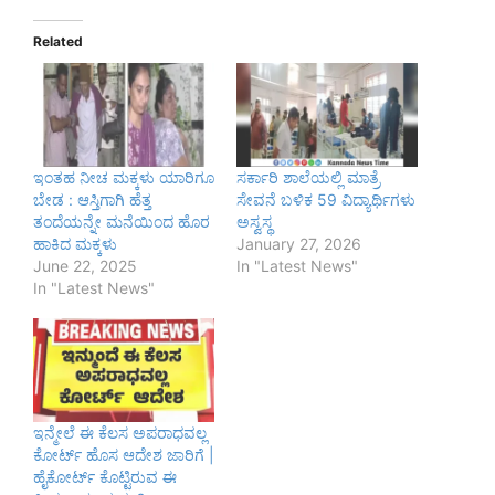
Related
ಇಂತಹ ನೀಚ ಮಕ್ಕಳು ಯಾರಿಗೂ
ಸರ್ಕಾರಿ ಶಾಲೆಯಲ್ಲಿ ಮಾತ್ರೆ
ಬೇಡ : ಆಸ್ತಿಗಾಗಿ ಹೆತ್ತ
ಸೇವನೆ ಬಳಿಕ 59 ವಿದ್ಯಾರ್ಥಿಗಳು
ತಂದೆಯನ್ನೇ ಮನೆಯಿಂದ ಹೊರ
ಅಸ್ವಸ್ಥ
ಹಾಕಿದ ಮಕ್ಕಳು
January 27, 2026
June 22, 2025
In "Latest News"
In "Latest News"
ಇನ್ಮೇಲೆ ಈ ಕೆಲಸ ಅಪರಾಧವಲ್ಲ
ಕೋರ್ಟ್ ಹೊಸ ಆದೇಶ ಜಾರಿಗೆ |
ಹೈಕೋರ್ಟ್ ಕೊಟ್ಟಿರುವ ಈ