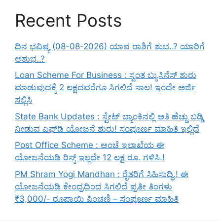
Recent Posts
ದಿನ ಭವಿಷ್ಯ (08-08-2026) ಯಾವ ರಾಶಿಗೆ ಶುಭ..? ಯಾರಿಗೆ
ಅಶುಭ..?
Loan Scheme For Business : ಸ್ವಂತ ಬ್ಯುಸಿನೆಸ್ ಶುರು
ಮಾಡುವುದಕ್ಕೆ 2 ಲಕ್ಷದವರೆಗೂ ಸಿಗಲಿದೆ ಸಾಲ! ಇಂದೇ ಅರ್ಜಿ
ಸಲ್ಲಿಸಿ
State Bank Updates : ಸ್ಟೇಟ್ ಬ್ಯಾಂಕಿನಲ್ಲಿ ಅತಿ ಹೆಚ್ಚು ಬಡ್ಡಿ
ನೀಡುವ ಎಫ್‌ಡಿ ಯೋಜನೆ ಶುರು! ಸಂಪೂರ್ಣ ಮಾಹಿತಿ ಇಲ್ಲಿದೆ
Post Office Scheme : ಅಂಚೆ ಇಲಾಖೆಯ ಈ
ಯೋಜನೆಯಡಿ ರಿಸ್ಕ್‌ ಇಲ್ಲದೇ 12 ಲಕ್ಷ ರೂ. ಗಳಿಸಿ.!
PM Shram Yogi Mandhan : ರೈತರಿಗೆ ಸಿಹಿಸುದ್ಧಿ.! ಈ
ಯೋಜನೆಯಡಿ ಕೇಂದ್ರದಿಂದ ಸಿಗಲಿದೆ ಪ್ರತೀ ತಿಂಗಳು
₹3,000/- ರೂಪಾಯಿ ಪಿಂಚಣಿ – ಸಂಪೂರ್ಣ ಮಾಹಿತಿ