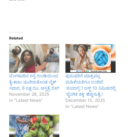
Related
ಬೆಂಗಳೂರಿನ ರಸ್ತೆ ಗುಂಡಿಯಿಂದ
ಪುರುಷರಿಗೆ ಮಾತ್ರವಲ್ಲ
ಕೈ-ಕಾಲು ಮುರಿದುಕೊಂಡ ಬೈಕ್
ಮಹಿಳೆಯರಿಗೂ ಬಂದಿದೆ
ಸವಾರ, 6 ಲಕ್ಷ ರೂ. ಆಸ್ಪತ್ರೆ ಬಿಲ್‌
‘ವಯಾಗ್ರ’.! ಜಸ್ಟ್ 10 ನಿಮಿಷದಲ್ಲಿ
November 28, 2025
‘ಲೈಂಗಿಕ ಶಕ್ತಿ’ ಹೆಚ್ಚಿಸುತ್ತೆ.!
In "Latest News"
December 15, 2025
In "Latest News"