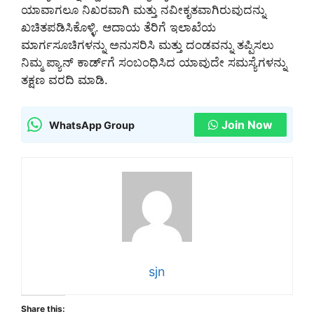
ಯಾವಾಗಲೂ ನಿಖರವಾಗಿ ಮತ್ತು ನವೀಕೃತವಾಗಿರುವುದನ್ನು
ಖಚಿತಪಡಿಸಿಕೊಳ್ಳಿ. ಆದಾಯ ತೆರಿಗೆ ಇಲಾಖೆಯ
ಮಾರ್ಗಸೂಚಿಗಳನ್ನು ಅನುಸರಿಸಿ ಮತ್ತು ದಂಡವನ್ನು ತಪ್ಪಿಸಲು
ನಿಮ್ಮ ಪ್ಯಾನ್ ಕಾರ್ಡ್‌ಗೆ ಸಂಬಂಧಿಸಿದ ಯಾವುದೇ ಸಮಸ್ಯೆಗಳನ್ನು
ತಕ್ಷಣ ವರದಿ ಮಾಡಿ.
Join Now
WhatsApp Group
sjn
Share this: