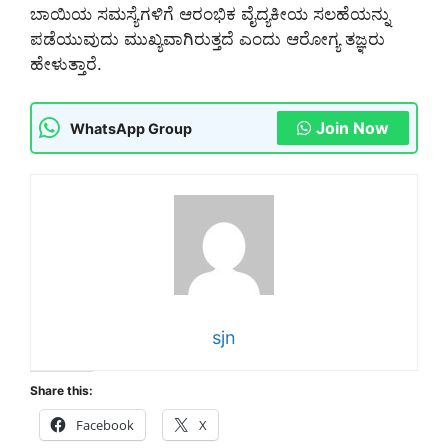
ಬಾಯಿಯ ಸಮಸ್ಯೆಗಳಿಗೆ ಆರಂಭಿಕ ವೈದ್ಯಕೀಯ ಸಲಹೆಯನ್ನು
ಪಡೆಯುವುದು ಮುಖ್ಯವಾಗಿರುತ್ತದೆ ಎಂದು ಆರೋಗ್ಯ ತಜ್ಞರು
ಹೇಳುತ್ತಾರೆ.
Join Now
WhatsApp Group
sjn
Share this:
Facebook
X