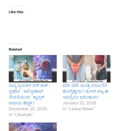
Like this:
Related
ಮದ್ಯ ಪ್ರಿಯರಿಗೆ ಬಿಗ್ ಶಾಕ್ :
ಪದೇ ಪದೇ ಮೂತ್ರ ವಿಸರ್ಜನೆಗೆ
ಪ್ರತಿದಿನ `ಆಲ್ಕೋಹಾಲ್’
ಹೋಗ್ತಿದ್ದೀರಾ.? ಶುಗರ್ ಅಲ್ಲ ಈ
ಸೇವನೆಯಿಂದ `ಕ್ಯಾನ್ಸರ್’
ಸಮಸ್ಯೆನೂ ಇರಬಹುದು!
ಅಪಾಯ ಹೆಚ್ಚಳ.!
January 22, 2026
December 25, 2025
In "Latest News"
In "Lifestyle"