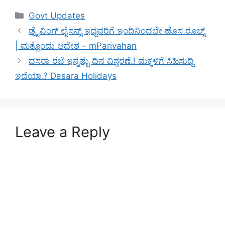
Categories
Govt Updates
ಡ್ರೈವಿಂಗ್ ಲೈಸನ್ಸ್ ಇದ್ದವರಿಗೆ ಇಂದಿನಿಂದಲೇ ಹೊಸ ರೂಲ್ಸ್
| ಮತ್ತೊಂದು ಆದೇಶ – mParivahan
ದಸರಾ ರಜೆ ಇನ್ನಷ್ಟು ದಿನ ವಿಸ್ತರಣೆ.! ಮಕ್ಕಳಿಗೆ ಸಿಹಿಸುದ್ದಿ
ಇದೆಯಾ.? Dasara Holidays
Leave a Reply