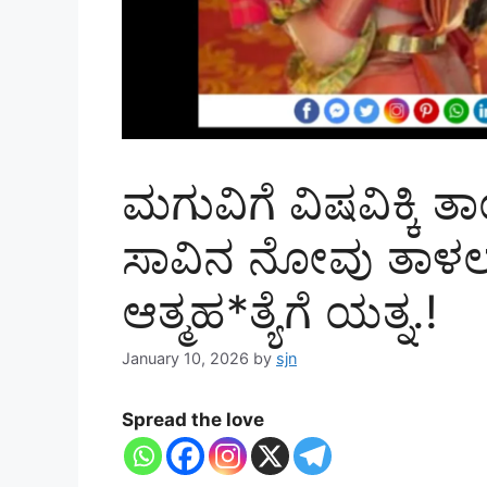
ಮಗುವಿಗೆ ವಿಷವಿಕ್ಕಿ ತ
ಸಾವಿನ ನೋವು ತಾಳಲ
ಆತ್ಮಹ*ತ್ಯೆಗೆ ಯತ್ನ.!
January 10, 2026
by
sjn
Spread the love