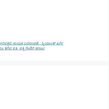
, ವಿರೋಧಪಕ್ಷದ ನಾಯಕ ಬದಲಾವಣೆ : ಪ್ರಿಯಾಂಕ್‌ ಖರ್ಗೆ
ೂ ತೆಗೆದ ಪತಿ, ಪತ್ನಿ ನೇಣಿಗೆ ಶರಣು!