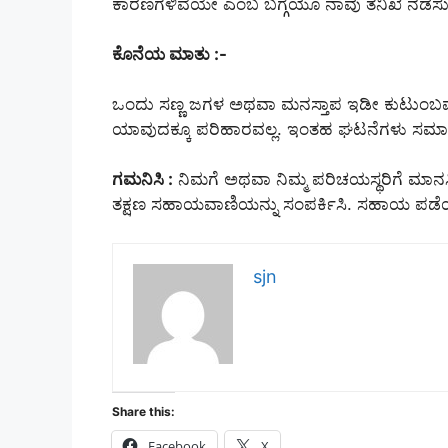
ಕಾರಣಗಳಿವೆಯೇ ಎಂಬ ಬಗ್ಗೆಯೂ ನಾವು ತನಿಖೆ ನಡೆಸುತ್ತಿ
ಕೊನೆಯ ಮಾತು :-
ಒಂದು ಸಣ್ಣ ಜಗಳ ಅಥವಾ ಮನಸ್ತಾಪ ಇಡೀ ಕುಟುಂಬವನ್ನೇ ಬ
ಯಾವುದಕ್ಕೂ ಪರಿಹಾರವಲ್ಲ. ಇಂತಹ ಘಟನೆಗಳು ಸಮಾಜದಲ್ಲ
ಗಮನಿಸಿ :
ನಿಮಗೆ ಅಥವಾ ನಿಮ್ಮ ಪರಿಚಯಸ್ಥರಿಗೆ ಮಾನಸಿಕ
ತಕ್ಷಣ ಸಹಾಯವಾಣಿಯನ್ನು ಸಂಪರ್ಕಿಸಿ. ಸಹಾಯ ಪಡೆಯ
sjn
Share this:
Facebook
X