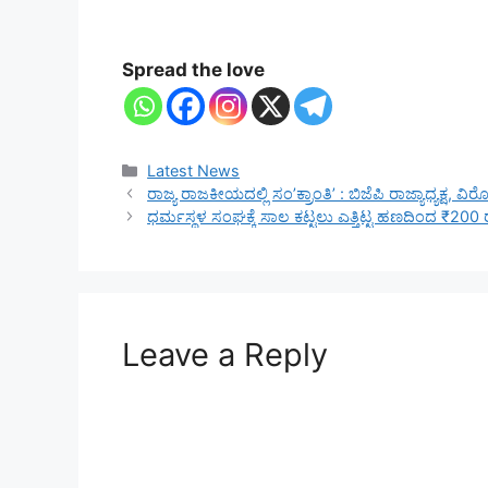
Spread the love
Categories
Latest News
ರಾಜ್ಯ ರಾಜಕೀಯದಲ್ಲಿ ಸಂʼಕ್ರಾಂತಿʼ : ಬಿಜೆಪಿ ರಾಜ್ಯಾಧ್ಯಕ್ಷ
ಧರ್ಮಸ್ಥಳ ಸಂಘಕ್ಕೆ ಸಾಲ ಕಟ್ಟಲು ಎತ್ತಿಟ್ಟ ಹಣದಿಂದ ₹200 ರ
Leave a Reply