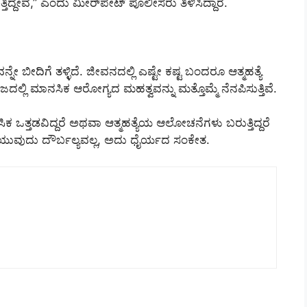
ದ್ದೇವೆ,” ಎಂದು ಮೀರ್‌ಪೇಟ್ ಪೊಲೀಸರು ತಿಳಿಸಿದ್ದಾರೆ.
ೀದಿಗೆ ತಳ್ಳಿದೆ. ಜೀವನದಲ್ಲಿ ಎಷ್ಟೇ ಕಷ್ಟ ಬಂದರೂ ಆತ್ಮಹತ್ಯೆ
ಿ ಮಾನಸಿಕ ಆರೋಗ್ಯದ ಮಹತ್ವವನ್ನು ಮತ್ತೊಮ್ಮೆ ನೆನಪಿಸುತ್ತಿವೆ.
 ಒತ್ತಡವಿದ್ದರೆ ಅಥವಾ ಆತ್ಮಹತ್ಯೆಯ ಆಲೋಚನೆಗಳು ಬರುತ್ತಿದ್ದರೆ
ುವುದು ದೌರ್ಬಲ್ಯವಲ್ಲ, ಅದು ಧೈರ್ಯದ ಸಂಕೇತ.