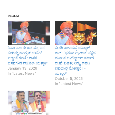
Related
ಸಿಎಂ ಎದುರು ಜನ ನನ್ನ ಪರ
ಕೇಸರಿ ಪಾಳಯಕ್ಕೆ ಯತ್ನಾಳ್
ಕೂಗಿದ್ದು ಕಾಂಗ್ರೆಸ್-ಬಿಜೆಪಿಗೆ
ಶಾಕ್! “ಭಗವಾ ಝಂಡಾ” ಪಕ್ಷದ
ಎಚ್ಚರಿಕೆ ಗಂಟೆ : ಶಾಸಕ
ಮೂಲಕ ಬುಲ್ಡೋಜರ್ ಸರ್ಕಾರ
ಬಸನಗೌಡ ಪಾಟೀಲ್ ಯತ್ನಾಳ್!
ರಚನೆ ಖಚಿತ; ಸಿದ್ದು, ಸವದಿ
January 13, 2026
ಟಿವಿಯಲ್ಲಿ ನೋಡ್ತಾರೆ! –
In "Latest News"
ಯತ್ನಾಳ್
October 5, 2025
In "Latest News"