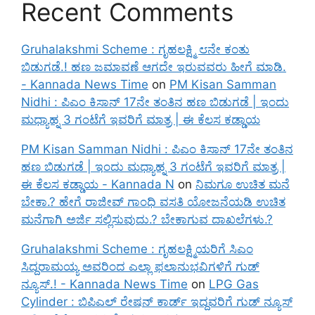
Recent Comments
Gruhalakshmi Scheme : ಗೃಹಲಕ್ಷ್ಮಿ ೮ನೇ ಕಂತು
ಬಿಡುಗಡೆ.! ಹಣ ಜಮಾವಣೆ ಆಗದೇ ಇರುವವರು ಹೀಗೆ ಮಾಡಿ.
- Kannada News Time
on
PM Kisan Samman
Nidhi : ಪಿಎಂ ಕಿಸಾನ್ 17ನೇ ತಂತಿನ ಹಣ ಬಿಡುಗಡೆ | ಇಂದು
ಮಧ್ಯಾಹ್ನ 3 ಗಂಟೆಗೆ ಇವರಿಗೆ ಮಾತ್ರ | ಈ ಕೆಲಸ ಕಡ್ಡಾಯ
PM Kisan Samman Nidhi : ಪಿಎಂ ಕಿಸಾನ್ 17ನೇ ತಂತಿನ
ಹಣ ಬಿಡುಗಡೆ | ಇಂದು ಮಧ್ಯಾಹ್ನ 3 ಗಂಟೆಗೆ ಇವರಿಗೆ ಮಾತ್ರ |
ಈ ಕೆಲಸ ಕಡ್ಡಾಯ - Kannada N
on
ನಿಮಗೂ ಉಚಿತ ಮನೆ
ಬೇಕಾ.? ಹೇಗೆ ರಾಜೀವ್ ಗಾಂಧಿ ವಸತಿ ಯೋಜನೆಯಡಿ ಉಚಿತ
ಮನೆಗಾಗಿ ಅರ್ಜಿ ಸಲ್ಲಿಸುವುದು.? ಬೇಕಾಗುವ ದಾಖಲೆಗಳು.?
Gruhalakshmi Scheme : ಗೃಹಲಕ್ಷ್ಮಿಯರಿಗೆ ಸಿಎಂ
ಸಿದ್ದರಾಮಯ್ಯ ಅವರಿಂದ ಎಲ್ಲಾ ಫಲಾನುಭವಿಗಳಿಗೆ ಗುಡ್
ನ್ಯೂಸ್.! - Kannada News Time
on
LPG Gas
Cylinder : ಬಿಪಿಎಲ್ ರೇಷನ್ ಕಾರ್ಡ್ ಇದ್ದವರಿಗೆ ಗುಡ್ ನ್ಯೂಸ್