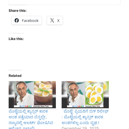
Share this:
Facebook
X
Like this:
Related
ಮೊಟ್ಟೆಯಲ್ಲಿ ಕ್ಯಾನ್ಸರ್ ಕಾರಕ
`ಮೊಟ್ಟೆ’ ಪ್ರಿಯರಿಗೆ ಬಿಗ್ ರಿಲೀಫ್
ಅಂಶ ಪತ್ತೆಯಾದ ಬೆನ್ನಲ್ಲೇ,
: ಮೊಟ್ಟೆಯಲ್ಲಿ ಕ್ಯಾನ್ಸರ್ ಕಾರಕ
ರಾಜ್ಯದಲ್ಲಿ ಅಲರ್ಟ್ ಘೋಷಿಸಿದ
ಅಂಶಗಳಿಲ್ಲ ಎಂದು ದೃಢ.!
ಆರೋಗ್ಯ ಇಲಾಖೆ!
December 19, 2025