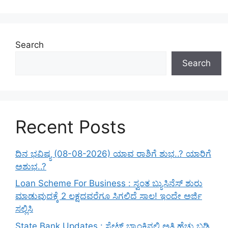
Search
Search
Recent Posts
ದಿನ ಭವಿಷ್ಯ (08-08-2026) ಯಾವ ರಾಶಿಗೆ ಶುಭ..? ಯಾರಿಗೆ
ಅಶುಭ..?
Loan Scheme For Business : ಸ್ವಂತ ಬ್ಯುಸಿನೆಸ್ ಶುರು
ಮಾಡುವುದಕ್ಕೆ 2 ಲಕ್ಷದವರೆಗೂ ಸಿಗಲಿದೆ ಸಾಲ! ಇಂದೇ ಅರ್ಜಿ
ಸಲ್ಲಿಸಿ
State Bank Updates : ಸ್ಟೇಟ್ ಬ್ಯಾಂಕಿನಲ್ಲಿ ಅತಿ ಹೆಚ್ಚು ಬಡ್ಡಿ