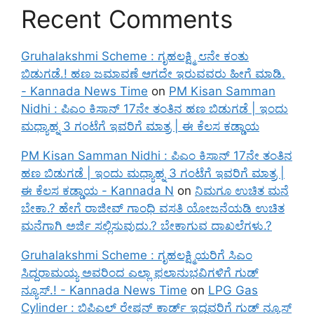
Recent Comments
Gruhalakshmi Scheme : ಗೃಹಲಕ್ಷ್ಮಿ ೮ನೇ ಕಂತು
ಬಿಡುಗಡೆ.! ಹಣ ಜಮಾವಣೆ ಆಗದೇ ಇರುವವರು ಹೀಗೆ ಮಾಡಿ.
- Kannada News Time
on
PM Kisan Samman
Nidhi : ಪಿಎಂ ಕಿಸಾನ್ 17ನೇ ತಂತಿನ ಹಣ ಬಿಡುಗಡೆ | ಇಂದು
ಮಧ್ಯಾಹ್ನ 3 ಗಂಟೆಗೆ ಇವರಿಗೆ ಮಾತ್ರ | ಈ ಕೆಲಸ ಕಡ್ಡಾಯ
PM Kisan Samman Nidhi : ಪಿಎಂ ಕಿಸಾನ್ 17ನೇ ತಂತಿನ
ಹಣ ಬಿಡುಗಡೆ | ಇಂದು ಮಧ್ಯಾಹ್ನ 3 ಗಂಟೆಗೆ ಇವರಿಗೆ ಮಾತ್ರ |
ಈ ಕೆಲಸ ಕಡ್ಡಾಯ - Kannada N
on
ನಿಮಗೂ ಉಚಿತ ಮನೆ
ಬೇಕಾ.? ಹೇಗೆ ರಾಜೀವ್ ಗಾಂಧಿ ವಸತಿ ಯೋಜನೆಯಡಿ ಉಚಿತ
ಮನೆಗಾಗಿ ಅರ್ಜಿ ಸಲ್ಲಿಸುವುದು.? ಬೇಕಾಗುವ ದಾಖಲೆಗಳು.?
Gruhalakshmi Scheme : ಗೃಹಲಕ್ಷ್ಮಿಯರಿಗೆ ಸಿಎಂ
ಸಿದ್ದರಾಮಯ್ಯ ಅವರಿಂದ ಎಲ್ಲಾ ಫಲಾನುಭವಿಗಳಿಗೆ ಗುಡ್
ನ್ಯೂಸ್.! - Kannada News Time
on
LPG Gas
Cylinder : ಬಿಪಿಎಲ್ ರೇಷನ್ ಕಾರ್ಡ್ ಇದ್ದವರಿಗೆ ಗುಡ್ ನ್ಯೂಸ್