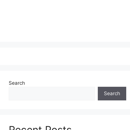
Search
Search
Recent Posts