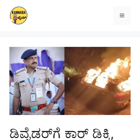
Skip
to
Menu
content
ಡಿವೈಡರ್‌ಗೆ ಕಾರ್‌ ಡಿಕ್ಕಿ,