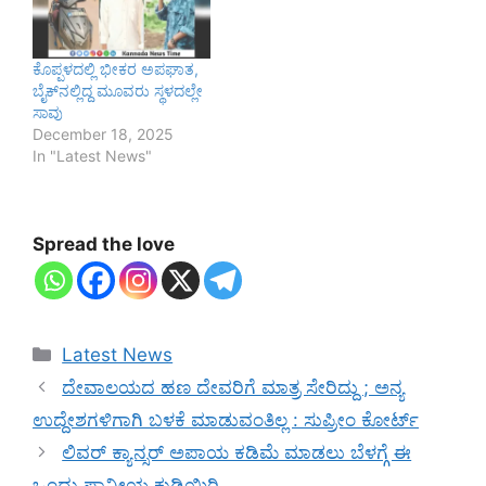
ಕೊಪ್ಪಳದಲ್ಲಿ ಭೀಕರ ಅಪಘಾತ,
ಬೈಕ್‌ನಲ್ಲಿದ್ದ ಮೂವರು ಸ್ಥಳದಲ್ಲೇ
ಸಾವು
December 18, 2025
In "Latest News"
Spread the love
Categories
Latest News
ದೇವಾಲಯದ ಹಣ ದೇವರಿಗೆ ಮಾತ್ರ ಸೇರಿದ್ದು ; ಅನ್ಯ
ಉದ್ದೇಶಗಳಿಗಾಗಿ ಬಳಕೆ ಮಾಡುವಂತಿಲ್ಲ : ಸುಪ್ರೀಂ ಕೋರ್ಟ್
ಲಿವರ್ ಕ್ಯಾನ್ಸರ್ ಅಪಾಯ ಕಡಿಮೆ ಮಾಡಲು ಬೆಳಗ್ಗೆ ಈ
ಒಂದು ಪಾನೀಯ ಕುಡಿಯಿರಿ