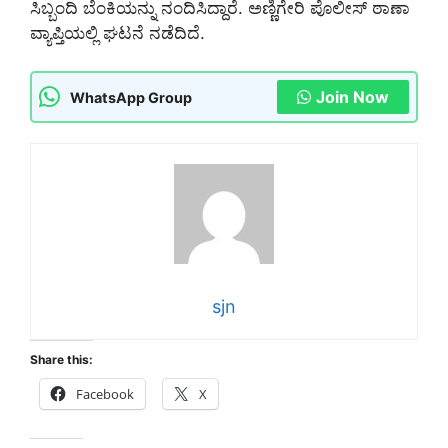
ಸಿಬ್ಬಂದಿ ಬೆಂಕಿಯನ್ನು ನಂದಿಸಿದ್ದಾರೆ. ಅಣ್ಣಿಗೇರಿ ಪೊಲೀಸ್‌ ಠಾಣಾ
ವ್ಯಾಪ್ತಿಯಲ್ಲಿ ಘಟನೆ ನಡೆದಿದೆ.
Join Now
WhatsApp Group
sjn
Share this:
Facebook
X