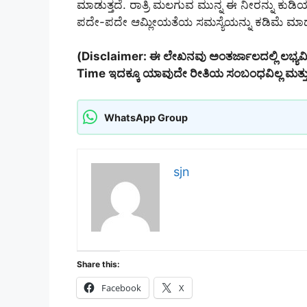
ಮಾಡುತ್ತದೆ. ರಾತ್ರಿ ಮಲಗುವ ಮುನ್ನ ಈ ನೀರನ್ನು ಕುಡಿ
ಪದೇ-ಪದೇ ಆಮ್ಲೀಯತೆಯ ಸಮಸ್ಯೆಯನ್ನು ಕಡಿಮೆ ಮಾಡು
(Disclaimer: ಈ ಲೇಖನವು ಅಂತರ್ಜಾಲದಲ್ಲಿ ಲಭ್ಯ
Time ಇದಕ್ಕೂ ಯಾವುದೇ ರೀತಿಯ ಸಂಬಂಧವಿಲ್ಲ ಮತ್ತು 
WhatsApp Group
sjn
Share this:
Facebook
X