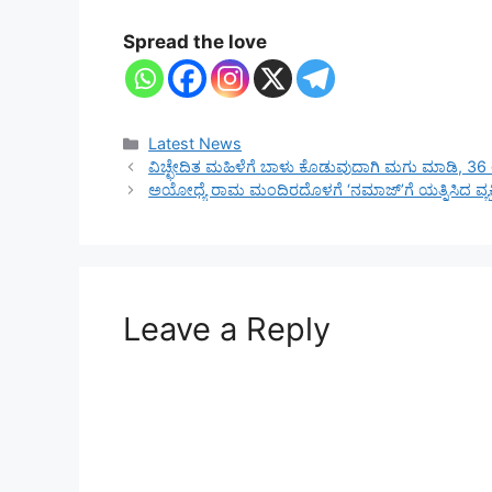
Spread the love
Categories
Latest News
ವಿಚ್ಛೇದಿತ ಮಹಿಳೆಗೆ ಬಾಳು ಕೊಡುವುದಾಗಿ ಮಗು ಮಾಡಿ, 36 ಲಕ್
ಅಯೋಧ್ಯೆ ರಾಮ ಮಂದಿರದೊಳಗೆ ‘ನಮಾಜ್’ಗೆ ಯತ್ನಿಸಿದ ವ್ಯಕ್ತ
Leave a Reply