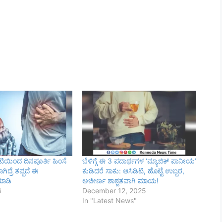
ಸಿಡಿಟಿಯಿಂದ ದಿನಪೂರ್ತಿ ಹಿಂಸೆ
ಬೆಳಿಗ್ಗೆ ಈ 3 ಪದಾರ್ಥಗಳ ‘ಮ್ಯಾಜಿಕ್ ಪಾನೀಯ’
ಾಗಿದ್ರೆ ತಪ್ಪದೆ ಈ
ಕುಡಿದರೆ ಸಾಕು: ಆಸಿಡಿಟಿ, ಹೊಟ್ಟೆ ಉಬ್ಬರ,
ಮಾಡಿ
ಅಜೀರ್ಣ ಶಾಶ್ವತವಾಗಿ ಮಾಯ!
6
December 12, 2025
In "Latest News"