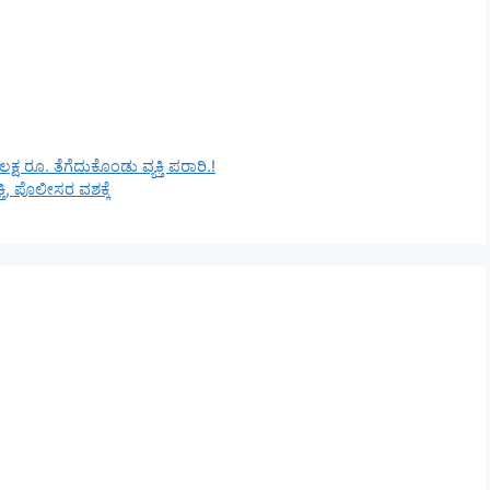
ಷ ರೂ. ತೆಗೆದುಕೊಂಡು ವ್ಯಕ್ತಿ ಪರಾರಿ.!
ಿ, ಪೊಲೀಸರ ವಶಕ್ಕೆ