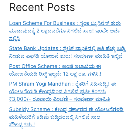
Recent Posts
Loan Scheme For Business : ಸ್ವಂತ ಬ್ಯುಸಿನೆಸ್ ಶುರು
ಮಾಡುವುದಕ್ಕೆ 2 ಲಕ್ಷದವರೆಗೂ ಸಿಗಲಿದೆ ಸಾಲ! ಇಂದೇ ಅರ್ಜಿ
ಸಲ್ಲಿಸಿ
State Bank Updates : ಸ್ಟೇಟ್ ಬ್ಯಾಂಕಿನಲ್ಲಿ ಅತಿ ಹೆಚ್ಚು ಬಡ್ಡಿ
ನೀಡುವ ಎಫ್‌ಡಿ ಯೋಜನೆ ಶುರು! ಸಂಪೂರ್ಣ ಮಾಹಿತಿ ಇಲ್ಲಿದೆ
Post Office Scheme : ಅಂಚೆ ಇಲಾಖೆಯ ಈ
ಯೋಜನೆಯಡಿ ರಿಸ್ಕ್‌ ಇಲ್ಲದೇ 12 ಲಕ್ಷ ರೂ. ಗಳಿಸಿ.!
PM Shram Yogi Mandhan : ರೈತರಿಗೆ ಸಿಹಿಸುದ್ಧಿ.! ಈ
ಯೋಜನೆಯಡಿ ಕೇಂದ್ರದಿಂದ ಸಿಗಲಿದೆ ಪ್ರತೀ ತಿಂಗಳು
₹3,000/- ರೂಪಾಯಿ ಪಿಂಚಣಿ – ಸಂಪೂರ್ಣ ಮಾಹಿತಿ
Subsidy Scheme : ಕೇಂದ್ರ ಸರ್ಕಾರದ ಈ ಯೋಜನೆಗಳಡಿ
ಮಹಿಳೆಯರಿಗೆ ಕಡಿಮೆ ಬಡ್ಡಿದರದಲ್ಲಿ ಸಿಗಲಿವೆ ಸಾಲ
ಸೌಲಭ್ಯಗಳು.!