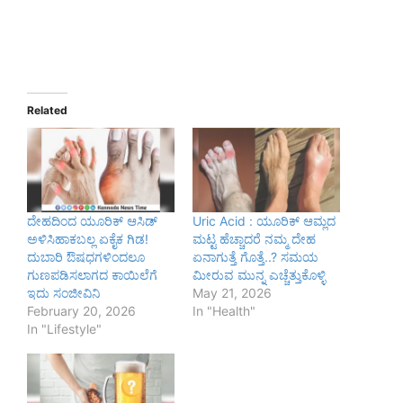
Related
ದೇಹದಿಂದ ಯೂರಿಕ್ ಆಸಿಡ್
Uric Acid : ಯೂರಿಕ್ ಆಮ್ಲದ
ಅಳಿಸಿಹಾಕಬಲ್ಲ ಏಕೈಕ ಗಿಡ!
ಮಟ್ಟ ಹೆಚ್ಚಾದರೆ ನಮ್ಮ ದೇಹ
ದುಬಾರಿ ಔಷಧಗಳಿಂದಲೂ
ಏನಾಗುತ್ತೆ ಗೊತ್ತೆ..? ಸಮಯ
ಗುಣಪಡಿಸಲಾಗದ ಕಾಯಿಲೆಗೆ
ಮೀರುವ ಮುನ್ನ ಎಚ್ಚೆತ್ತುಕೊಳ್ಳಿ
ಇದು ಸಂಜೀವಿನಿ
May 21, 2026
February 20, 2026
In "Health"
In "Lifestyle"