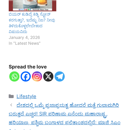
ಬಿಯರ್ ಕುಡಿದ್ರೆ ಕಿಡ್ನಿ ಸ್ಟೋನ್
ಕರಗುತ್ತಾ?, ಇದೆಷ್ಟು ನಿಜ? ನೀವು
ತಿಳಿದುಕೊಳ್ಳಲೇಬೇಕಾದ
ವಿಷಯವಿದು
January 4, 2026
In "Latest News"
Spread the love
Categories
Lifestyle
ದೇಶದಲ್ಲಿ ಒಮ್ಮೆ ಪ್ರಜಾಪ್ರಭುತ್ವ ಹೋದರೆ ಮತ್ತೆ ಗುಲಾಮಗಿರಿ
ಬರುತ್ತದೆ ಎಚ್ಚರ! SIR ಪರಿಣಾಮ ಏನೆಂದು ಮಹಾರಾಷ್ಟ್ರ,
ಹರಿಯಾಣ, ಪಶ್ಚಿಮ ಬಂಗಾಳದ ಫಲಿತಾಂಶದಲ್ಲಿದೆ: ಮಾಜಿ ಸಿಎಂ