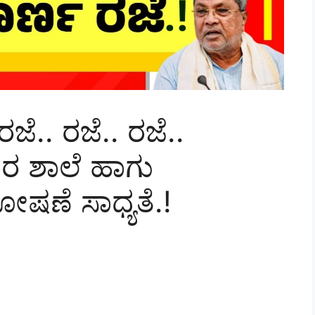
ೆ.. ರಜೆ.. ರಜೆ..
ಾರ ಶಾಲೆ ಹಾಗು
ೋಷಣೆ ಸಾಧ್ಯತೆ.!