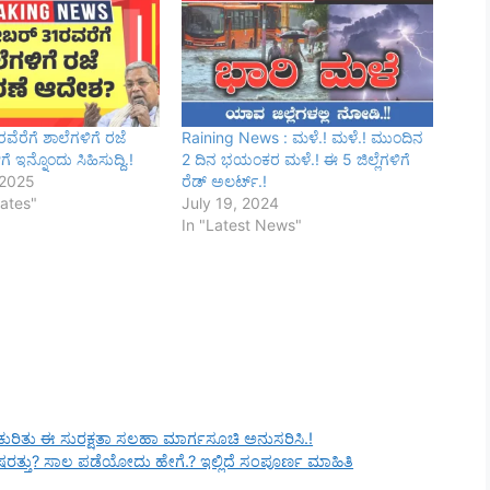
ೆರೆಗೆ ಶಾಲೆಗಳಿಗೆ ರಜೆ
Raining News : ಮಳೆ.! ಮಳೆ.! ಮುಂದಿನ
ಿಗೆ ಇನ್ನೊಂದು ಸಿಹಿಸುದ್ದಿ.!
2 ದಿನ ಭಯಂಕರ ಮಳೆ.! ಈ 5 ಜಿಲ್ಲೆಗಳಿಗೆ
 2025
ರೆಡ್ ಅಲರ್ಟ್.!
ates"
July 19, 2024
In "Latest News"
 ಕುರಿತು ಈ ಸುರಕ್ಷತಾ ಸಲಹಾ ಮಾರ್ಗಸೂಚಿ ಅನುಸರಿಸಿ.!
ಲ ಷರತ್ತು? ಸಾಲ ಪಡೆಯೋದು ಹೇಗೆ.? ಇಲ್ಲಿದೆ ಸಂಪೂರ್ಣ ಮಾಹಿತಿ