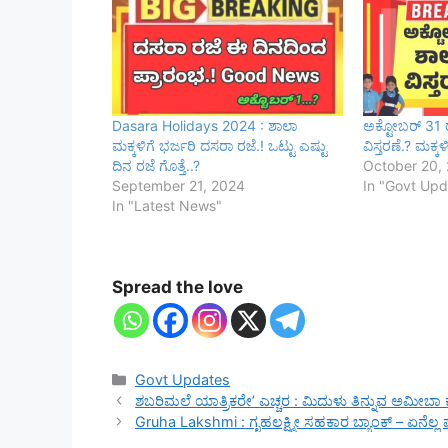
Dasara Holidays 2024 : ಶಾಲಾ
ಅಕ್ಟೋಬರ್ 31 ರವ
ಮಕ್ಕಳಿಗೆ ಭರ್ಜರಿ ದಸರಾ ರಜೆ.! ಒಟ್ಟು ಎಷ್ಟು
ವಿಸ್ತರಣೆ.? ಮಕ್ಕಳ
ದಿನ ರಜೆ ಗೊತ್ತೆ..?
October 20,
September 21, 2024
In "Govt Upd
In "Latest News"
Spread the love
Categories
Govt Updates
ಶಬರಿಮಲೆ ಯಾತ್ರಿಕರೇ’ ಎಚ್ಚರ : ಮಿದುಳು ತಿನ್ನುವ ಅಮೀಬಾ
Gruha Lakshmi : ಗೃಹಲಕ್ಷ್ಮೀ ಸಹಕಾರ ಬ್ಯಾಂಕ್‌ – ಏನೆಲ್