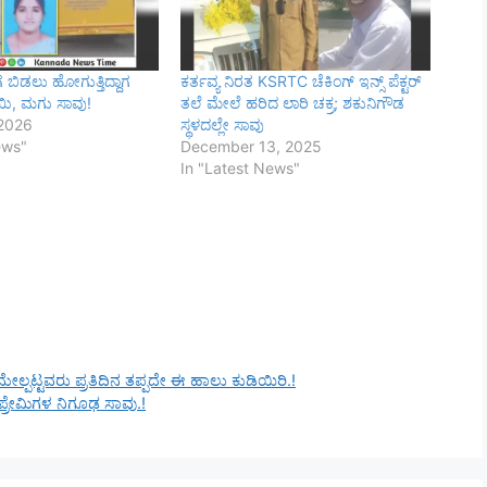
 ಬಿಡಲು ಹೋಗುತ್ತಿದ್ದಾಗ
ಕರ್ತವ್ಯ ನಿರತ KSRTC ಚೆಕಿಂಗ್ ಇನ್ಸ್ ಪೆಕ್ಟರ್
ಿ, ಮಗು ಸಾವು!
ತಲೆ ಮೇಲೆ ಹರಿದ ಲಾರಿ ಚಕ್ರ; ಶಕುನಿಗೌಡ
 2026
ಸ್ಥಳದಲ್ಲೇ ಸಾವು
ews"
December 13, 2025
In "Latest News"
ಪಟ್ಟವರು ಪ್ರತಿದಿನ ತಪ್ಪದೇ ಈ ಹಾಲು ಕುಡಿಯಿರಿ.!
್ರೇಮಿಗಳ ನಿಗೂಢ ಸಾವು.!