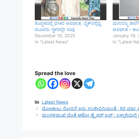
ಕೊಪ್ಪಳದಲ್ಲಿ ಭೀಕರ ಅಪಘಾತ, ಬೈಕ್‌ನಲ್ಲಿದ್ದ
ಮಗನನ್ನು ಶಾಲೆಗೆ
ಮೂವರು ಸ್ಥಳದಲ್ಲೇ ಸಾವು
ಅಪಘಾತ – ತಾಯ
December 18, 2025
January 19,
In "Latest News"
In "Latest N
Spread the love
Categories
Latest News
ಮೊಣಕಾಲು ನೋವಿಗೆ ಇದು ಸಂಜೀವಿನಿಯಂತೆ : 60 ವರ್ಷ ಮೇಲ್
ಮಂಗಳಮುಖಿ ಜೊತೆ ಆಟೋ ಡ್ರೈವರ್ ಲವ್ : ಬಳ್ಳಾರಿಯಲ್ಲಿ ಪ