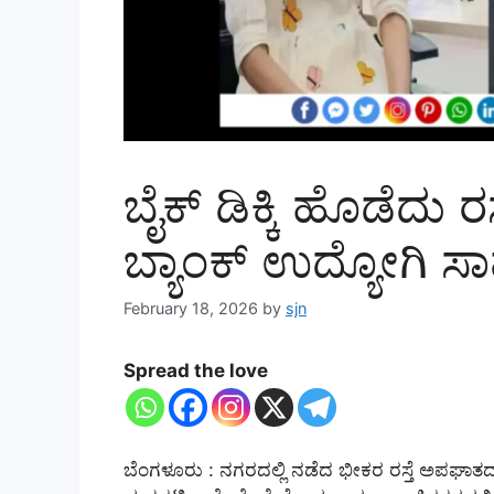
ಬೈಕ್ ಡಿಕ್ಕಿ ಹೊಡೆದು ರಸ
ಬ್ಯಾಂಕ್ ಉದ್ಯೋಗಿ ಸ
February 18, 2026
by
sjn
Spread the love
ಬೆಂಗಳೂರು : ನಗರದಲ್ಲಿ ನಡೆದ ಭೀಕರ ರಸ್ತೆ ಅಪಘಾತದಲ