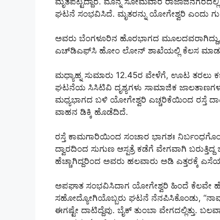
ಮೃತಪಟ್ಟಿದ್ದಾರೆ. ಮೊನ್ನೆ ಸೋಮವಾರ ರಾಜಾಜಿನಗರದಲ್ಲಿ
ಘಟನೆ ಸಂಭವಿಸಿದೆ. ಮೃತರನ್ನು ಯೋಗೇಶ್ವರಿ ಎಂದು ಗುರ
ಅವರು ಬೆಂಗಳೂರಿನ ಹೊರಭಾಗದ ಮೂಲದವರಾಗಿದ್ದು, ನಗರದ
ಎಚ್‌ಡಿಎಫ್‌ಸಿ ಹೋಂ ಲೋನ್ ಶಾಖೆಯಲ್ಲಿ ಕೆಲಸ ಮಾಡುತ್ತ
ಮಧ್ಯಾಹ್ನ ಸುಮಾರು 12.45ರ ವೇಳೆಗೆ, ಊಟ ತರಲು ಕ
ಘಟನೆಯ ಸಿಸಿಟಿವಿ ದೃಶ್ಯಗಳು ಸಾಮಾಜಿಕ ಜಾಲತಾಣಗಳಲ್ಲಿ 
ಮಧ್ಯಭಾಗದ ಬಳಿ ಯೋಗೇಶ್ವರಿ ಎಚ್ಚರಿಕೆಯಿಂದ ರಸ್ತೆ ದಾಟು
ವಾಹನ ಡಿಕ್ಕಿ ಹೊಡೆದಿದೆ.
ರಸ್ತೆ ಕಾಮಗಾರಿಯಿಂದ ಸಂಚಾರ ಭಾಗಶಃ ನಿರ್ಬಂಧಗೊಂಡಿದ
ದ್ವಾರದಿಂದ ಸುಗುಣ ಆಸ್ಪತ್ರೆ ಕಡೆಗೆ ವೇಗವಾಗಿ ಬರುತ್ತಿದ್ದ
ಹೆಚ್ಚಾಗಿದ್ದರಿಂದ ಅವರು ಹಲವಾರು ಅಡಿ ಎತ್ತರಕ್ಕೆ ಎಸೆಯಲ್ಪ
ಅಪಘಾತ ಸಂಭವಿಸಿದಾಗ ಯೋಗೇಶ್ವರಿ ಹಿಂದೆ ಕೆಲವೇ ಹೆಜ್ಜ
ಸಹೋದ್ಯೋಗಿಯೊಬ್ಬರು ಘಟನೆ ನೆನಪಿಸಿಕೊಂಡು, “ನಾವು 
ಈಗಷ್ಟೇ ದಾಟಿದ್ದೆವು. ಬೈಕ್ ತುಂಬಾ ವೇಗದಲ್ಲಿತ್ತು. ಬಲವ