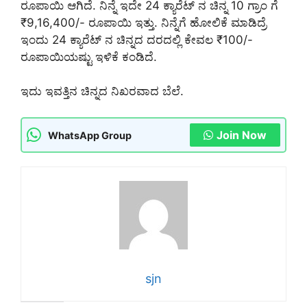
ರೂಪಾಯಿ ಆಗಿದೆ. ನಿನ್ನೆ ಇದೇ 24 ಕ್ಯಾರೆಟ್ ನ ಚಿನ್ನ 10 ಗ್ರಾಂ ಗೆ
₹9,16,400/- ರೂಪಾಯಿ ಇತ್ತು. ನಿನ್ನೆಗೆ ಹೋಲಿಕೆ ಮಾಡಿದ್ರೆ
ಇಂದು 24 ಕ್ಯಾರೆಟ್ ನ ಚಿನ್ನದ ದರದಲ್ಲಿ ಕೇವಲ ₹100/-
ರೂಪಾಯಿಯಷ್ಟು ಇಳಿಕೆ ಕಂಡಿದೆ.
ಇದು ಇವತ್ತಿನ ಚಿನ್ನದ ನಿಖರವಾದ ಬೆಲೆ.
Join Now
WhatsApp Group
sjn