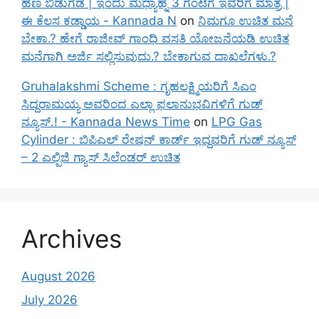
ಹಣ ಬಿಡುಗಡೆ | ಇಂದು ಮಧ್ಯಾಹ್ನ 3 ಗಂಟೆಗೆ ಇವರಿಗೆ ಮಾತ್ರ |
ಈ ಕೆಲಸ ಕಡ್ಡಾಯ - Kannada N
on
ನಿಮಗೂ ಉಚಿತ ಮನೆ
ಬೇಕಾ.? ಹೇಗೆ ರಾಜೀವ್ ಗಾಂಧಿ ವಸತಿ ಯೋಜನೆಯಡಿ ಉಚಿತ
ಮನೆಗಾಗಿ ಅರ್ಜಿ ಸಲ್ಲಿಸುವುದು.? ಬೇಕಾಗುವ ದಾಖಲೆಗಳು.?
Gruhalakshmi Scheme : ಗೃಹಲಕ್ಷ್ಮಿಯರಿಗೆ ಸಿಎಂ
ಸಿದ್ದರಾಮಯ್ಯ ಅವರಿಂದ ಎಲ್ಲಾ ಫಲಾನುಭವಿಗಳಿಗೆ ಗುಡ್
ನ್ಯೂಸ್.! - Kannada News Time
on
LPG Gas
Cylinder : ಬಿಪಿಎಲ್ ರೇಷನ್ ಕಾರ್ಡ್ ಇದ್ದವರಿಗೆ ಗುಡ್ ನ್ಯೂಸ್
– 2 ಎಲ್ಪಿಜಿ ಗ್ಯಾಸ್ ಸಿಲೆಂಡರ್ ಉಚಿತ
Archives
August 2026
July 2026