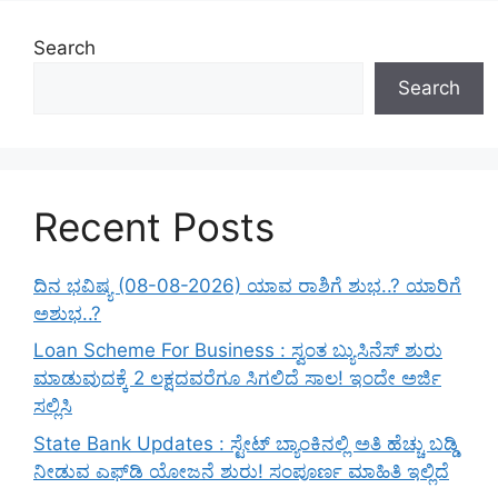
Search
Search
Recent Posts
ದಿನ ಭವಿಷ್ಯ (08-08-2026) ಯಾವ ರಾಶಿಗೆ ಶುಭ..? ಯಾರಿಗೆ
ಅಶುಭ..?
Loan Scheme For Business : ಸ್ವಂತ ಬ್ಯುಸಿನೆಸ್ ಶುರು
ಮಾಡುವುದಕ್ಕೆ 2 ಲಕ್ಷದವರೆಗೂ ಸಿಗಲಿದೆ ಸಾಲ! ಇಂದೇ ಅರ್ಜಿ
ಸಲ್ಲಿಸಿ
State Bank Updates : ಸ್ಟೇಟ್ ಬ್ಯಾಂಕಿನಲ್ಲಿ ಅತಿ ಹೆಚ್ಚು ಬಡ್ಡಿ
ನೀಡುವ ಎಫ್‌ಡಿ ಯೋಜನೆ ಶುರು! ಸಂಪೂರ್ಣ ಮಾಹಿತಿ ಇಲ್ಲಿದೆ