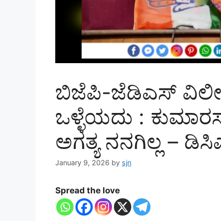
ಬಿಜೆಪಿ-ಜೆಡಿಎಸ್ ವ
ಒಳ್ಳೆಯದು : ಕುಮಾರ
ಅಗತ್ಯ ನನಗಿಲ್ಲ – ಡಿಸಿ
January 9, 2026
by
sjn
Spread the love