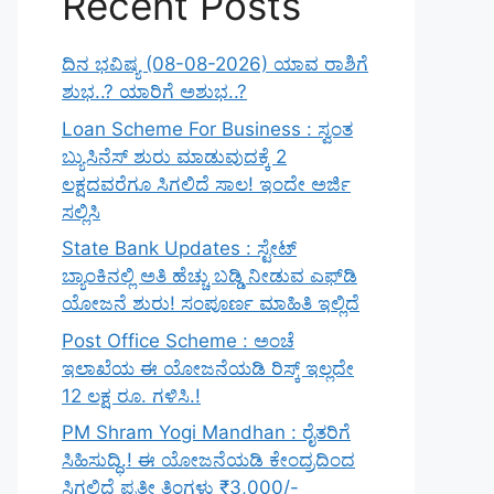
Recent Posts
ದಿನ ಭವಿಷ್ಯ (08-08-2026) ಯಾವ ರಾಶಿಗೆ
ಶುಭ..? ಯಾರಿಗೆ ಅಶುಭ..?
Loan Scheme For Business : ಸ್ವಂತ
ಬ್ಯುಸಿನೆಸ್ ಶುರು ಮಾಡುವುದಕ್ಕೆ 2
ಲಕ್ಷದವರೆಗೂ ಸಿಗಲಿದೆ ಸಾಲ! ಇಂದೇ ಅರ್ಜಿ
ಸಲ್ಲಿಸಿ
State Bank Updates : ಸ್ಟೇಟ್
ಬ್ಯಾಂಕಿನಲ್ಲಿ ಅತಿ ಹೆಚ್ಚು ಬಡ್ಡಿ ನೀಡುವ ಎಫ್‌ಡಿ
ಯೋಜನೆ ಶುರು! ಸಂಪೂರ್ಣ ಮಾಹಿತಿ ಇಲ್ಲಿದೆ
Post Office Scheme : ಅಂಚೆ
ಇಲಾಖೆಯ ಈ ಯೋಜನೆಯಡಿ ರಿಸ್ಕ್‌ ಇಲ್ಲದೇ
12 ಲಕ್ಷ ರೂ. ಗಳಿಸಿ.!
PM Shram Yogi Mandhan : ರೈತರಿಗೆ
ಸಿಹಿಸುದ್ಧಿ.! ಈ ಯೋಜನೆಯಡಿ ಕೇಂದ್ರದಿಂದ
ಸಿಗಲಿದೆ ಪ್ರತೀ ತಿಂಗಳು ₹3,000/-