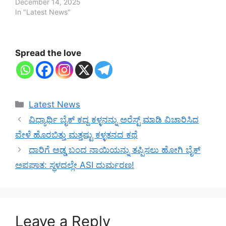
December 14, 2025
In "Latest News"
Spread the love
Categories
Latest News
ವಿಧ್ಯಾರ್ಥಿ ಬೈಕ್ ಕದ್ದ ಕಳ್ಳನನ್ನು ಅರೆಸ್ಟ್ ಮಾಡಿ ವಿಚಾರಿಸಿದ
ವೇಳೆ ಹೊರಬಿತ್ತು ಮತ್ತಷ್ಟು ಕಳ್ಳತನದ ಕಥೆ
ದಾರಿಗೆ ಅಡ್ಡ ಬಂದ ನಾಯಿಯನ್ನು ತಪ್ಪಿಸಲು ಹೋಗಿ ಬೈಕ್
ಅಪಘಾತ: ಸ್ಥಳದಲ್ಲೇ ASI ದುರ್ಮರಣ!
Leave a Reply