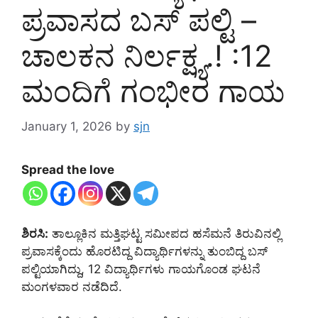
ಪ್ರವಾಸದ ಬಸ್‌ ಪಲ್ಟಿ –
ಚಾಲಕನ ನಿರ್ಲಕ್ಷ್ಯ.! :12
ಮಂದಿಗೆ ಗಂಭೀರ ಗಾಯ
January 1, 2026
by
sjn
Spread the love
ಶಿರಸಿ:
ತಾಲ್ಲೂಕಿನ ಮತ್ತಿಘಟ್ಟ ಸಮೀಪದ ಹಸೆಮನೆ ತಿರುವಿನಲ್ಲಿ
ಪ್ರವಾಸಕ್ಕೆಂದು ಹೊರಟಿದ್ದ ವಿದ್ಯಾರ್ಥಿಗಳನ್ನು ತುಂಬಿದ್ದ ಬಸ್
ಪಲ್ಟಿಯಾಗಿದ್ದು, 12 ವಿದ್ಯಾರ್ಥಿಗಳು ಗಾಯಗೊಂಡ ಘಟನೆ
ಮಂಗಳವಾರ ನಡೆದಿದೆ.