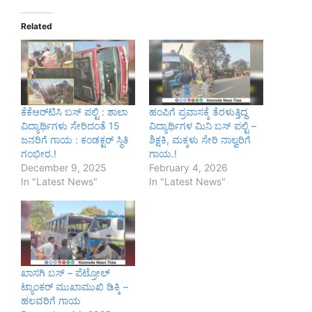
Related
ಕೆಕೆಆರ್‌ಟಿಸಿ ಬಸ್ ಪಲ್ಟಿ : ಶಾಲಾ
ಹಂಪಿಗೆ ಪ್ರವಾಸಕ್ಕೆ ತೆರಳುತ್ತಿದ್ದ
ವಿದ್ಯಾರ್ಥಿಗಳು ಸೇರಿದಂತೆ 15
ವಿದ್ಯಾರ್ಥಿಗಳ ಮಿನಿ ಬಸ್ ಪಲ್ಟಿ –
ಜನರಿಗೆ ಗಾಯ : ಕಂಡಕ್ಟರ್ ಸ್ಥಿತಿ
ಶಿಕ್ಷಕಿ, ಮಕ್ಕಳು ಸೇರಿ ನಾಲ್ವರಿಗೆ
ಗಂಭೀರ.!
ಗಾಯ.!
December 9, 2025
February 4, 2026
In "Latest News"
In "Latest News"
ಖಾಸಗಿ ಬಸ್ – ಪೆಟ್ರೋಲ್‌
ಟ್ಯಾಂಕರ್‌ ಮುಖಾಮುಖಿ ಡಿಕ್ಕಿ –
ಹಲವರಿಗೆ ಗಾಯ