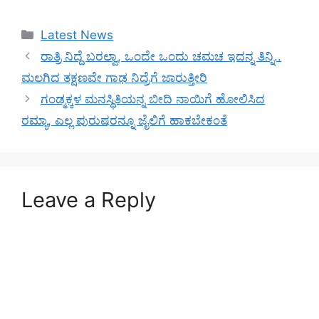
Categories
Latest News
ರಾತ್ರಿ ನಿದ್ದೆ ಬರಲ್ವಾ, ಒಂದೇ ಒಂದು ಚಮಚ ಇದನ್ನ ತಿನ್ನಿ..
ಮಲಗಿದ ತಕ್ಷಣವೇ ಗಾಢ ನಿದ್ರೆಗೆ ಜಾರುತ್ತೀರಿ
ಗಂಡ್ಮಕ್ಕಳ ಮನಸ್ಥಿತಿಯನ್ನ ಬೀದಿ ನಾಯಿಗೆ ಹೋಲಿಸಿದ
ರಮ್ಯಾ, ಎಲ್ಲ ಪುರುಷರನ್ನೂ ಜೈಲಿಗೆ ಹಾಕಬೇಕಂತೆ
Leave a Reply