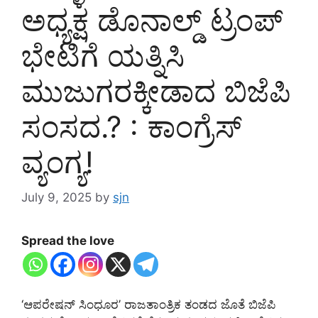
ಅಧ್ಯಕ್ಷ ಡೊನಾಲ್ಡ್ ಟ್ರಂಪ್
ಭೇಟಿಗೆ ಯತ್ನಿಸಿ
ಮುಜುಗರಕ್ಕೀಡಾದ ಬಿಜೆಪಿ
ಸಂಸದ.? : ಕಾಂಗ್ರೆಸ್
ವ್ಯಂಗ್ಯ!
July 9, 2025
by
sjn
Spread the love
‘ಆಪರೇಷನ್ ಸಿಂಧೂರ’ ರಾಜತಾಂತ್ರಿಕ ತಂಡದ ಜೊತೆ ಬಿಜೆಪಿ