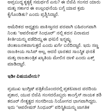
ಅಪ್ರಬುದ್ಧ ಕೃತ್ಯಕ್ಕೆ ಸಮರ್ಥನೆ ಏನು? ಈ ಬಿಜೆಪಿ ಸಂಸದ ಯಾರು
ಮತ್ತು ಸರ್ಕಾರ ಈ ಉಲ್ಲಂಘನೆಯ ಬಗ್ಗೆ ಯಾವ ಕ್ರಮ
ಕೈಗೊಂಡಿತು? ಎಂದು ಪ್ರಶ್ನಿಸಿದ್ದಾರೆ.
ಅಮೆರಿಕದ ಅಧ್ಯಕ್ಷರು ಪಾಕಿಸ್ತಾನದ ಪರವಾಗಿ ಬಹಿರಂಗವಾಗಿ
ನಿಂತು “ಆಪರೇಷನ್ ಸಿಂಧೂರ್” ನಲ್ಲಿ ಕದನ ವಿರಾಮದ
ಕೀರ್ತಿಯನ್ನು ಪಡೆದಿದ್ದು ಈ ಘಟನೆ ಇನ್ನಷ್ಟು
ಚಿಂತಾಜನಕವಾಗುತ್ತದೆ ಎಂದು ಖರ್ಗೆ ಬರೆದಿದ್ದಾರೆ. ಇದು ಸಣ್ಣ
ರಾಜಕೀಯ ಗಾಸಿಪ್ ಅಲ್ಲ, ಆದರೆ ಭಾರತದ ಸಾಂಸ್ಥಿಕ ಘನತೆ
ಮತ್ತು ರಾಜತಾಂತ್ರಿಕ ಖ್ಯಾತಿಯ ಮೇಲಿನ ದಾಳಿ ಎಂದು ಎಕ್ಸ್
ಮಾಡಿದ್ದಾರೆ.
ಇಡೀ ವಿಷಯವೇನು?
ಪ್ರಮುಖ ಇಂಗ್ಲಿಷ್ ಪತ್ರಿಕೆಯೊಂದರಲ್ಲಿ ಪ್ರಕಟವಾದ ವರದಿಯ
ಪ್ರಕಾರ, ಯುವ ಬಿಜೆಪಿ ಸಂಸದರೊಬ್ಬರು ಕಾಂಗ್ರೆಸ್ ನಾಯಕ ಶಶಿ
ತರೂರ್ ನೇತೃತ್ವದ ಸಂಸದೀಯ ನಿಯೋಗದ ಭಾಗವಾಗಿದ್ದರು.
ಇದು “ಆಪರೇಷನ್ ಸಿಂಧೂರ್” ಪರಿಸ್ಥಿತಿಯನ್ನು ಜಾಗತಿಕ