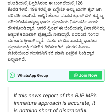
ಚ.ಅಡಿಯಲ್ಲಿ ವಿಸ್ತರಿಸಿರುವ ಈ ಬಂಗಲೆಯಲ್ಲಿ 126
ಕೊಠಡಿಗಳಿವೆ. 1994ರಲ್ಲಿ ಈ ಎಸ್ಟೇಟ್‌ ಅನ್ನು ಖಾಸಗಿ ಕ್ಲಬ್‌ ಆಗಿ
ಪರಿವರ್ತಿಸಲಾಗಿದೆ. ಅಲ್ಲಿಗೆ ಹೋದ ಸಂಸದ ಟ್ರಂಪ್‌ ಬಳಿ ತನ್ನನ್ನು
ಪರಿಚಯಿಸಿಕೊಳ್ಳುತ್ತಾ ಭಾರತ ಪ್ರಧಾನಿಯ ನಿಕಟವರ್ತಿ ಎಂದು
ಹೇಳಿಕೊಂಡಿದ್ದಾರೆ. ಆದರೆ ಟ್ರಂಪ್‌ ಈ ಭೇಟಿಯನ್ನು ನಿರಾಕರಿಸಿದ್ದು
ಅತ್ಯಂತ ಕಠಿಣವಾಗಿ ಪ್ರತಿಕ್ರಿಯೆ ನೀಡಿದ್ದಾರೆ. ಇದರಿಂದ ಸಂಸದ
ಮುಜುಗರಕ್ಕೀಡಾಗಿದ್ದಾರೆ. ನಂತರ ಈ ವಿಷಯವನ್ನು ಭಾರತದ
ಪ್ರಧಾನಮಂತ್ರಿ ಕಚೇರಿಗೆ ತಿಳಿಸಲಾಗಿದೆ. ನಂತರ ಪಿಎಂಒ
ಕಚೇರಿಯಿಂದ ಸಂಸದನಿಗೆ ಕರೆ ಮಾಡಿ ಎಚ್ಚರಿಕೆ ನೀಡಿದ್ದಾರೆ
ಎನ್ನಲಾಗಿದೆ.
Join Now
WhatsApp Group
If this news report of the BJP MP’s
immature approach is accurate, it
is nothing short of disgraceful.