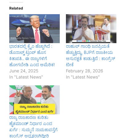
Related
ಭಾರತದಲ್ಲಿ ಕ್ರೈಂ ಹೆಚ್ಚಾಗಿದೆ :
ರಾಹುಲ್ ಗಾಂಧಿ ಜನಪ್ರಿಯತೆ
ಡೊನಾಲ್ಡ್‌ ಟ್ರಂಪ್ ಹೊಸ
ಹೆಚ್ಚುತ್ತಿದ್ದು, BJPಗೆ ರಾಜಕೀಯ
ಕಿತಾಪತಿ.. ಈ ರಾಜ್ಯಗಳಿಗೆ
ಅಸುರಕ್ಷತೆ ಕಾಡುತ್ತಿದೆ : ಕಾಂಗ್ರೆಸ್
ಹೋಗಬೇಡಿ ಎಂದ ಅಮೆರಿಕ!
ಟೀಕೆ
June 24, 2025
February 28, 2026
In "Latest News"
In "Latest News"
ರಾಜ್ಯ ರಾಜಕಾರಣ ಕುರಿತು
ಹೈಕಮಾಂಡ್ ನಿರ್ಧಾರ ಎಂದ
ಖರ್ಗೆ : ಸುಮ್ಮನೆ ನಾಮಕಾವಸ್ತೆಗೆ
ಕಾಂಗ್ರೆಸ್ ಅಧ್ಯಕ್ಷರಾಗಿದ್ದೀರಿ