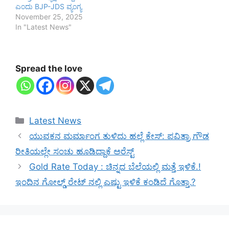
ಎಂದು BJP-JDS ವ್ಯಂಗ್ಯ
November 25, 2025
In "Latest News"
Spread the love
Categories
Latest News
ಯುವಕನ ಮರ್ಮಾಂಗ ತುಳಿದು ಹಲ್ಲೆ ಕೇಸ್: ಪವಿತ್ರಾ ಗೌಡ
ರೀತಿಯಲ್ಲೇ ಸಂಚು ಹೂಡಿದ್ದಾಕೆ ಅರೆಸ್ಟ್
Gold Rate Today : ಚಿನ್ನದ ಬೆಲೆಯಲ್ಲಿ ಮತ್ತೆ ಇಳಿಕೆ.!
ಇಂದಿನ ಗೋಲ್ಡ್ ರೇಟ್ ನಲ್ಲಿ ಎಷ್ಟು ಇಳಿಕೆ ಕಂಡಿದೆ ಗೊತ್ತಾ.?