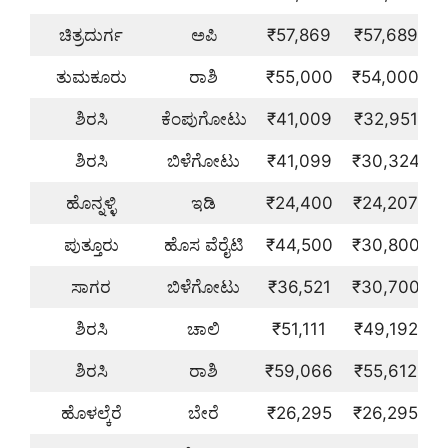
ಚಿತ್ರದುರ್ಗ
ಅಪಿ
₹57,869
₹57,689
ತುಮಕೂರು
ರಾಶಿ
₹55,000
₹54,000
ಶಿರಸಿ
ಕೆಂಪುಗೋಟು
₹41,009
₹32,951
ಶಿರಸಿ
ಬಿಳೆಗೋಟು
₹41,099
₹30,324
ಹೊನ್ನಳ್ಳಿ
ಇಡಿ
₹24,400
₹24,207
ಪುತ್ತೂರು
ಹೊಸ ವೆರೈಟಿ
₹44,500
₹30,800
ಸಾಗರ
ಬಿಳೆಗೋಟು
₹36,521
₹30,700
ಶಿರಸಿ
ಚಾಲಿ
₹51,111
₹49,192
ಶಿರಸಿ
ರಾಶಿ
₹59,066
₹55,612
ಹೊಳಲ್ಕೆರೆ
ಬೇರೆ
₹26,295
₹26,295