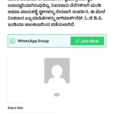
ಜವಾಬ್ದಾರಿಯಾಗಿರುವುದಿಲ್ಲ. ನಿಖರವಾದ ಬೆಲೆಗಳಿಗಾಗಿ ಮಂಡಿ
ಅಥವಾ ಮಾರುಕಟ್ಟೆ ಸ್ಥಳಗಳನ್ನು ನೇರವಾಗಿ ಸಂಪರ್ಕಿಸಿ. ಈ ಮೇಲೆ
ನೀಡಲಾದ ಎಲ್ಲ ಮಾಹಿತಿಗಳನ್ನು ಆಗ್‌ಮಾರ್ಕ್‌ನೆಟ್, ಓ.ಜಿ.ಡಿ.ಪಿ.
ಇಂಡಿಯಾ ಜಾಲತಾಣದಿಂದ ಪಡೆಯಲಾಗಿದೆ.
Join Now
WhatsApp Group
sjn
Share this: