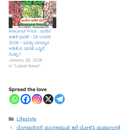
Arecanut Price : ಇಂದಿನ
ಅಡಿಕೆ ಧಾರಣೆ – 28 ಜನವರಿ
2026 – ಇವತ್ತು ಯಾವ್ಯಾವ
ಅಡಿಕೆಯ ಧಾರಣೆ ಎಷ್ಟಿದೆ
ಗೊತ್ತಾ.?
January 28, 2026
In "Latest News"
Spread the love
Categories
Lifestyle
ಬೆಂಗಳೂರಿನಲ್ಲಿ ಮಂಗಳಮುಖಿ ತಲೆ ಬೋಳಿಸಿ ಮರ್ಮಾಂಗಕ್ಕೆ