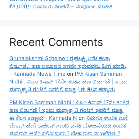
₹3,000/- ರೂಪಾಯಿ ಪಿಂಚಣಿ – ಸಂಪೂರ್ಣ ಮಾಹಿತಿ
Recent Comments
Gruhalakshmi Scheme : ಗೃಹಲಕ್ಷ್ಮಿ ೮ನೇ ಕಂತು
ಬಿಡುಗಡೆ.! ಹಣ ಜಮಾವಣೆ ಆಗದೇ ಇರುವವರು ಹೀಗೆ ಮಾಡಿ.
- Kannada News Time
on
PM Kisan Samman
Nidhi : ಪಿಎಂ ಕಿಸಾನ್ 17ನೇ ತಂತಿನ ಹಣ ಬಿಡುಗಡೆ | ಇಂದು
ಮಧ್ಯಾಹ್ನ 3 ಗಂಟೆಗೆ ಇವರಿಗೆ ಮಾತ್ರ | ಈ ಕೆಲಸ ಕಡ್ಡಾಯ
PM Kisan Samman Nidhi : ಪಿಎಂ ಕಿಸಾನ್ 17ನೇ ತಂತಿನ
ಹಣ ಬಿಡುಗಡೆ | ಇಂದು ಮಧ್ಯಾಹ್ನ 3 ಗಂಟೆಗೆ ಇವರಿಗೆ ಮಾತ್ರ |
ಈ ಕೆಲಸ ಕಡ್ಡಾಯ - Kannada N
on
ನಿಮಗೂ ಉಚಿತ ಮನೆ
ಬೇಕಾ.? ಹೇಗೆ ರಾಜೀವ್ ಗಾಂಧಿ ವಸತಿ ಯೋಜನೆಯಡಿ ಉಚಿತ
ಮನೆಗಾಗಿ ಅರ್ಜಿ ಸಲ್ಲಿಸುವುದು.? ಬೇಕಾಗುವ ದಾಖಲೆಗಳು.?