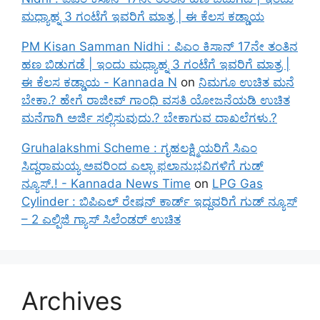
ಮಧ್ಯಾಹ್ನ 3 ಗಂಟೆಗೆ ಇವರಿಗೆ ಮಾತ್ರ | ಈ ಕೆಲಸ ಕಡ್ಡಾಯ
PM Kisan Samman Nidhi : ಪಿಎಂ ಕಿಸಾನ್ 17ನೇ ತಂತಿನ
ಹಣ ಬಿಡುಗಡೆ | ಇಂದು ಮಧ್ಯಾಹ್ನ 3 ಗಂಟೆಗೆ ಇವರಿಗೆ ಮಾತ್ರ |
ಈ ಕೆಲಸ ಕಡ್ಡಾಯ - Kannada N
on
ನಿಮಗೂ ಉಚಿತ ಮನೆ
ಬೇಕಾ.? ಹೇಗೆ ರಾಜೀವ್ ಗಾಂಧಿ ವಸತಿ ಯೋಜನೆಯಡಿ ಉಚಿತ
ಮನೆಗಾಗಿ ಅರ್ಜಿ ಸಲ್ಲಿಸುವುದು.? ಬೇಕಾಗುವ ದಾಖಲೆಗಳು.?
Gruhalakshmi Scheme : ಗೃಹಲಕ್ಷ್ಮಿಯರಿಗೆ ಸಿಎಂ
ಸಿದ್ದರಾಮಯ್ಯ ಅವರಿಂದ ಎಲ್ಲಾ ಫಲಾನುಭವಿಗಳಿಗೆ ಗುಡ್
ನ್ಯೂಸ್.! - Kannada News Time
on
LPG Gas
Cylinder : ಬಿಪಿಎಲ್ ರೇಷನ್ ಕಾರ್ಡ್ ಇದ್ದವರಿಗೆ ಗುಡ್ ನ್ಯೂಸ್
– 2 ಎಲ್ಪಿಜಿ ಗ್ಯಾಸ್ ಸಿಲೆಂಡರ್ ಉಚಿತ
Archives