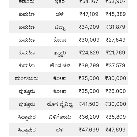
ಕಡೂರು
ಇತರೆ
₹54,167
₹53,907
ಕುಮಟಾ
ಚಳಿ
₹47,109
₹45,389
ಕುಮಟಾ
ಚಿಪ್ಪು
₹34,909
₹31,879
ಕುಮಟಾ
ಕೋಕಾ
₹30,009
₹27,649
ಕುಮಟಾ
ಫ್ಯಾಕ್ಟರಿ
₹24,829
₹21,769
ಕುಮಟಾ
ಹೊಸ ಚಳಿ
₹39,799
₹37,579
ಮಂಗಳೂರು
ಕೋಕಾ
₹35,000
₹30,000
ಪುತ್ತೂರು
ಕೋಕಾ
₹35,000
₹26,000
ಪುತ್ತೂರು
ಹೊಸ ವೈವಿಧ್ಯ
₹41,500
₹30,000
ಸಿದ್ದಾಪುರ
ಬಿಳಿಗೋಟು
₹36,209
₹35,809
ಸಿದ್ದಾಪುರ
ಚಳಿ
₹47,699
₹47,699