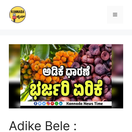
Skip
to
Menu
content
Adike Bele :