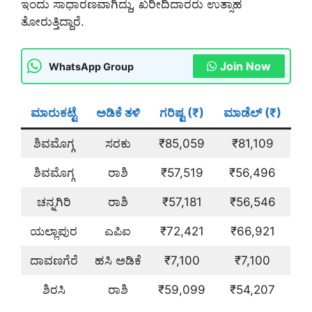
ಇಂದು ಸಾಧಾರಣವಾಗಿದ್ದು, ಖರೀದಿದಾರರು ಉತ್ಸಾಹ
ತೋರುತ್ತಿದ್ದಾರೆ.
Join Now
WhatsApp Group
ಮಾರುಕಟ್ಟೆ
ಅಡಿಕೆ ತಳಿ
ಗರಿಷ್ಟ (₹)
ಮಾಡೆಲ್ (₹)
ಶಿವಮೊಗ್ಗ
ಸರಕು
₹85,059
₹81,109
ಶಿವಮೊಗ್ಗ
ರಾಶಿ
₹57,519
₹56,496
ಚನ್ನಗಿರಿ
ರಾಶಿ
₹57,181
₹56,546
ಯಲ್ಲಾಪುರ
ಎಪಿಐ
₹72,421
₹66,921
ದಾವಣಗೆರೆ
ಹಸಿ ಅಡಿಕೆ
₹7,100
₹7,100
ಶಿರಸಿ
ರಾಶಿ
₹59,099
₹54,207