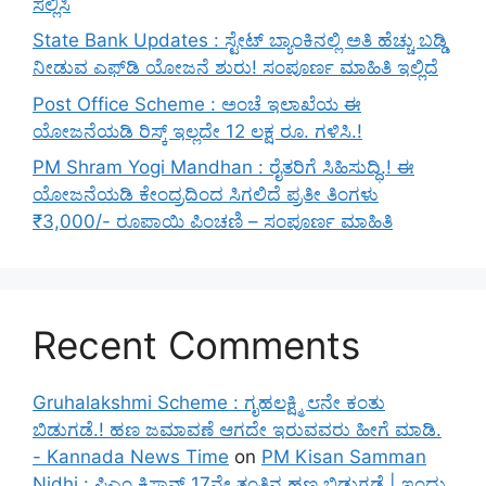
ಸಲ್ಲಿಸಿ
State Bank Updates : ಸ್ಟೇಟ್ ಬ್ಯಾಂಕಿನಲ್ಲಿ ಅತಿ ಹೆಚ್ಚು ಬಡ್ಡಿ
ನೀಡುವ ಎಫ್‌ಡಿ ಯೋಜನೆ ಶುರು! ಸಂಪೂರ್ಣ ಮಾಹಿತಿ ಇಲ್ಲಿದೆ
Post Office Scheme : ಅಂಚೆ ಇಲಾಖೆಯ ಈ
ಯೋಜನೆಯಡಿ ರಿಸ್ಕ್‌ ಇಲ್ಲದೇ 12 ಲಕ್ಷ ರೂ. ಗಳಿಸಿ.!
PM Shram Yogi Mandhan : ರೈತರಿಗೆ ಸಿಹಿಸುದ್ಧಿ.! ಈ
ಯೋಜನೆಯಡಿ ಕೇಂದ್ರದಿಂದ ಸಿಗಲಿದೆ ಪ್ರತೀ ತಿಂಗಳು
₹3,000/- ರೂಪಾಯಿ ಪಿಂಚಣಿ – ಸಂಪೂರ್ಣ ಮಾಹಿತಿ
Recent Comments
Gruhalakshmi Scheme : ಗೃಹಲಕ್ಷ್ಮಿ ೮ನೇ ಕಂತು
ಬಿಡುಗಡೆ.! ಹಣ ಜಮಾವಣೆ ಆಗದೇ ಇರುವವರು ಹೀಗೆ ಮಾಡಿ.
- Kannada News Time
on
PM Kisan Samman
Nidhi : ಪಿಎಂ ಕಿಸಾನ್ 17ನೇ ತಂತಿನ ಹಣ ಬಿಡುಗಡೆ | ಇಂದು