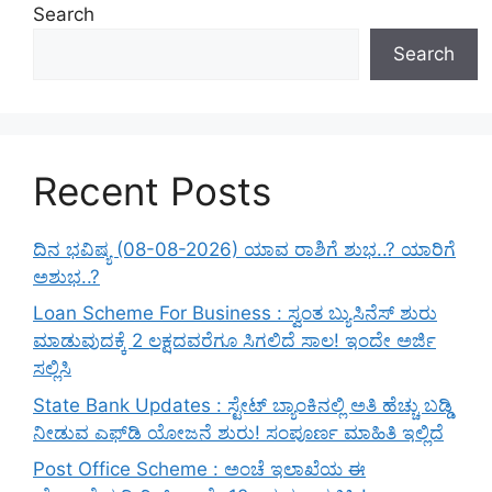
Search
Search
Recent Posts
ದಿನ ಭವಿಷ್ಯ (08-08-2026) ಯಾವ ರಾಶಿಗೆ ಶುಭ..? ಯಾರಿಗೆ
ಅಶುಭ..?
Loan Scheme For Business : ಸ್ವಂತ ಬ್ಯುಸಿನೆಸ್ ಶುರು
ಮಾಡುವುದಕ್ಕೆ 2 ಲಕ್ಷದವರೆಗೂ ಸಿಗಲಿದೆ ಸಾಲ! ಇಂದೇ ಅರ್ಜಿ
ಸಲ್ಲಿಸಿ
State Bank Updates : ಸ್ಟೇಟ್ ಬ್ಯಾಂಕಿನಲ್ಲಿ ಅತಿ ಹೆಚ್ಚು ಬಡ್ಡಿ
ನೀಡುವ ಎಫ್‌ಡಿ ಯೋಜನೆ ಶುರು! ಸಂಪೂರ್ಣ ಮಾಹಿತಿ ಇಲ್ಲಿದೆ
Post Office Scheme : ಅಂಚೆ ಇಲಾಖೆಯ ಈ