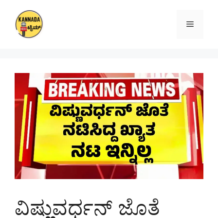
Skip
to
Menu
content
ವಿಷ್ಣುವರ್ಧನ್ ಜೊತೆ