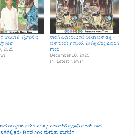
ಕರ ಅಪಘಾತ, ಬೈಕ್‌ನಲ್ಲಿದ್ದ
ಲಾರಿಗೆ ಹಿಂಬದಿಯಿಂದ ಖಾಸಗಿ ಬಸ್ ಡಿಕ್ಕಿ –
ಲೇ ಸಾವು
ಬಸ್ ಚಾಲಕ ಗಂಭೀರ, 20ಕ್ಕೂ ಹೆಚ್ಚು ಮಂದಿಗೆ
, 2025
ಗಾಯ
ews"
December 28, 2025
In "Latest News"
ಿಣದ ರಾಜ್ಯಗಳು ನಮಗೆ ಮುಖ್ಯ’: ಸಂಸದರಿಗೆ ಪ್ರಧಾನಿ ಮೋದಿ ಪಾಠ
ಮಾನಿಗಳಲ್ಲಿ ಕ್ಷಮೆ ಕೇಳಿದ ಸಿಎಂ ಮಮತಾ ಬ್ಯಾನರ್ಜಿ