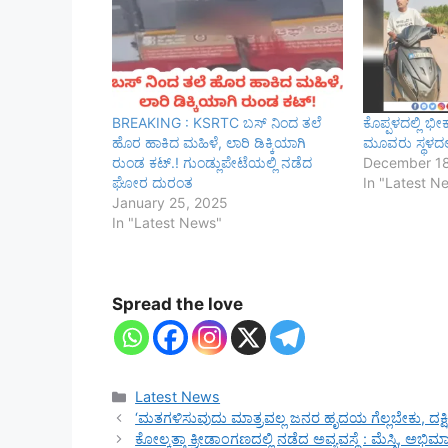
BREAKING : KSRTC ಬಸ್ ನಿಂದ ತಲೆ
ಕೊಪ್ಪಳದಲ್ಲಿ ಭೀ
ಹೊರ ಹಾಕಿದ ಮಹಿಳೆ, ಲಾರಿ ಡಿಕ್ಕಿಯಾಗಿ
ಮೂವರು ಸ್ಥಳದಲ್
ರುಂಡ ಕಟ್.! ಗುಂಡ್ಲುಪೇಟೆಯಲ್ಲಿ ನಡೆದ
December 18
ಘೋರ ದುರಂತ
In "Latest N
January 25, 2025
In "Latest News"
Spread the love
Categories
Latest News
‘ಮತಗಳಿಸುವುದು ಮಾತ್ರವಲ್ಲ ಜನರ ಹೃದಯ ಗೆಲ್ಲಬೇಕು, ದಕ್ಷ
ಕೋಲ್ಕತ್ತಾ ಕ್ರೀಡಾಂಗಣದಲ್ಲಿ ನಡೆದ ಅವ್ಯವಸ್ಥೆ : ಮೆಸ್ಸಿ, ಅಭಿ