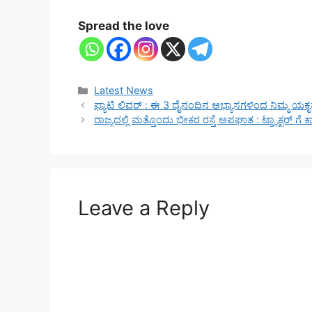
Spread the love
Categories
Latest News
ಫ್ಯಾಟಿ ಲಿವರ್ : ಈ 3 ದೈನಂದಿನ ಅಭ್ಯಾಸಗಳಿಂದ ನಿಮ್ಮ ಯಕೃತ್ತು
ರಾಜ್ಯದಲ್ಲಿ ಮತ್ತೊಂದು ಭೀಕರ ರಸ್ತೆ ಅಪಘಾತ : ಟ್ರ್ಯಾಕ್ಟರ್ ಗೆ ಕ
Leave a Reply