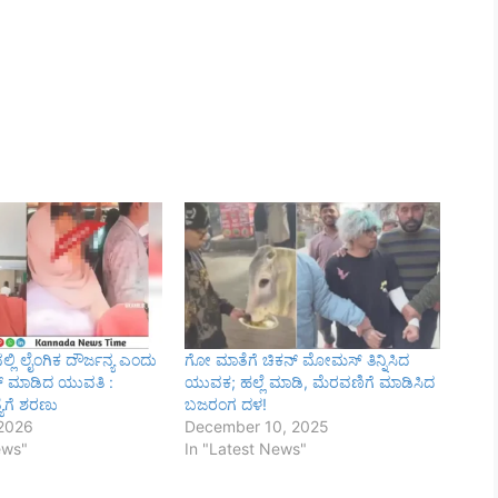
ಲ್ಲಿ ಲೈಂಗಿಕ ದೌರ್ಜನ್ಯ ಎಂದು
ಗೋ ಮಾತೆಗೆ ಚಿಕನ್‌ ಮೋಮಸ್‌ ತಿನ್ನಿಸಿದ
್ ಮಾಡಿದ ಯುವತಿ :
ಯುವಕ; ಹಲ್ಲೆ ಮಾಡಿ, ಮೆರವಣಿಗೆ ಮಾಡಿಸಿದ
ೆಗೆ ಶರಣು
ಬಜರಂಗ ದಳ!
 2026
December 10, 2025
ews"
In "Latest News"