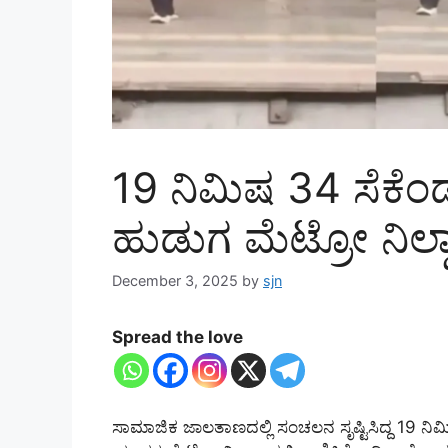
19 ನಿಮಿಷ 34 ಸೆಕೆ
ಹುಡುಗ ಮೆಟ್ರೋ ನಿಲ್ದಾಣದ
December 3, 2025
by
sjn
Spread the love
ಸಾಮಾಜಿಕ ಜಾಲತಾಣದಲ್ಲಿ ಸಂಚಲನ ಸೃಷ್ಟಿಸಿದ್ದ 19 ನಿಮಿ