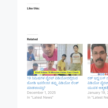
Like this:
Related
19 ನಿಮಿಷಗಳ ವೈರಲ್ ವಿಡಿಯೋದಲ್ಲಿರುವ
ರಶ್ ಇದ್ದ ಬಸ್ ನ
ಜೋಡಿ ಇವರೇನಾ! ತಪ್ಪು ವಿಡಿಯೋ ಲಿಂಕ್
ವಿಡಿಯೋ ವೈರಲ
ಮಾಡಲಾಯ್ತಾ?
ಯುವಕ ಆತ್ಮಹತ್ಯ
December 1, 2025
January 19,
In "Latest News"
In "Latest N