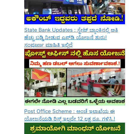
State Bank Updates : ಸ್ಟೇಟ್ ಬ್ಯಾಂಕಿನಲ್ಲಿ ಅತಿ
ಹೆಚ್ಚು ಬಡ್ಡಿ ನೀಡುವ ಎಫ್‌ಡಿ ಯೋಜನೆ ಶುರು!
ಸಂಪೂರ್ಣ ಮಾಹಿತಿ ಇಲ್ಲಿದೆ
Post Office Scheme : ಅಂಚೆ ಇಲಾಖೆಯ ಈ
ಯೋಜನೆಯಡಿ ರಿಸ್ಕ್‌ ಇಲ್ಲದೇ 12 ಲಕ್ಷ ರೂ. ಗಳಿಸಿ.!