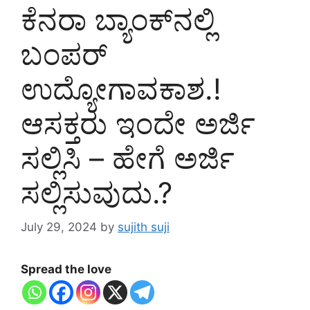
ಕೆನರಾ ಬ್ಯಾಂಕ್‌ನಲ್ಲಿ
ಬಂಪರ್
ಉದ್ಯೋಗಾವಕಾಶ.!
ಆಸಕ್ತರು ಇಂದೇ ಅರ್ಜಿ
ಸಲ್ಲಿಸಿ – ಹೇಗೆ ಅರ್ಜಿ
ಸಲ್ಲಿಸುವುದು.?
July 29, 2024
by
sujith suji
Spread the love