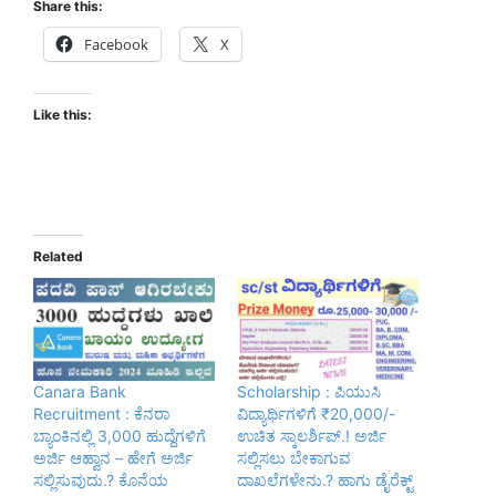
Share this:
Facebook
X
Like this:
Related
Canara Bank
Scholarship : ಪಿಯುಸಿ
Recruitment : ಕೆನರಾ
ವಿದ್ಯಾರ್ಥಿಗಳಿಗೆ ₹20,000/-
ಬ್ಯಾಂಕಿನಲ್ಲಿ 3,000 ಹುದ್ದೆಗಳಿಗೆ
ಉಚಿತ ಸ್ಕಾಲರ್ಶಿಪ್.! ಅರ್ಜಿ
ಅರ್ಜಿ ಆಹ್ವಾನ – ಹೇಗೆ ಅರ್ಜಿ
ಸಲ್ಲಿಸಲು ಬೇಕಾಗುವ
ಸಲ್ಲಿಸುವುದು.? ಕೊನೆಯ
ದಾಖಲೆಗಳೇನು.? ಹಾಗು ಡೈರೆಕ್ಟ್