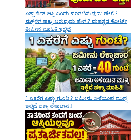
ಪಿತ್ರಾರ್ಜಿತ ಆಸ್ತಿ ಎಂದು ಪರಿಗಣಿಸುವುದು ಹೇಗೆ.?
ಮಕ್ಕಳಿಗೆ ಹಕ್ಕು ಬರುವುದು ಹೇಗೆ.? ಮಹತ್ವದ ಕೋರ್ಟ್
ತೀರ್ಪಿನ ಮಾಹಿತಿ ಇಲ್ಲಿದೆ
1 ಎಕರೆಗೆ ಎಷ್ಟು ಗುಂಟೆ.? ಜಮೀನು ಅಳೆಯುವ ಮುನ್ನ
ಇಲ್ಲಿದೆ ಪಕ್ಕಾ ಲೆಕ್ಕಾಚಾರ.!