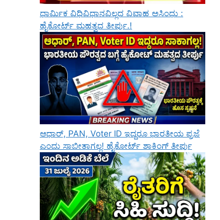
ಧಾರ್ಮಿಕ ವಿಧಿವಿಧಾನವಿಲ್ಲದ ವಿವಾಹ ಅಸಿಂಧು :
ಹೈಕೋರ್ಟ್ ಮಹತ್ವದ ತೀರ್ಪು.!
ಆಧಾರ್, PAN, Voter ID ಇದ್ದರೂ ಭಾರತೀಯ ಪ್ರಜೆ
ಎಂದು ಸಾಬೀತಾಗಲ್ಲ! ಹೈಕೋರ್ಟ್ ಶಾಕಿಂಗ್ ತೀರ್ಪು