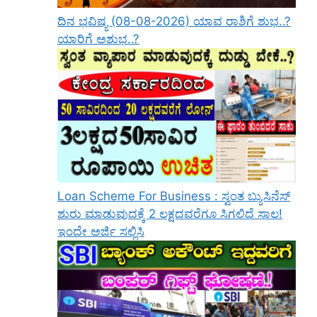
ದಿನ ಭವಿಷ್ಯ (08-08-2026) ಯಾವ ರಾಶಿಗೆ ಶುಭ..?
ಯಾರಿಗೆ ಅಶುಭ..?
Loan Scheme For Business : ಸ್ವಂತ ಬ್ಯುಸಿನೆಸ್
ಶುರು ಮಾಡುವುದಕ್ಕೆ 2 ಲಕ್ಷದವರೆಗೂ ಸಿಗಲಿದೆ ಸಾಲ!
ಇಂದೇ ಅರ್ಜಿ ಸಲ್ಲಿಸಿ