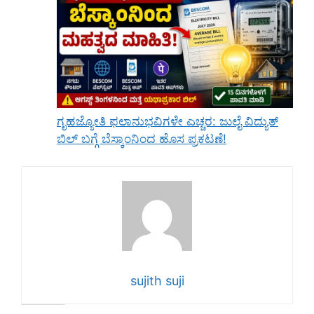
ಗೃಹಜ್ಯೋತಿ ಫಲಾನುಭವಿಗಳೇ ಎಚ್ಚರ: ಜುಲೈ ವಿದ್ಯುತ್
ಬಿಲ್ ಬಗ್ಗೆ ಬೆಸ್ಕಾಂನಿಂದ ಹೊಸ ಪ್ರಕಟಣೆ!
sujith suji