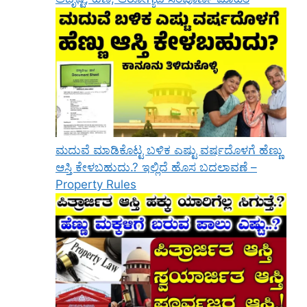
ಮದುವೆ ಮಾಡಿಕೊಟ್ಟ ಬಳಿಕ ಎಷ್ಟು ವರ್ಷದೊಳಗೆ ಹೆಣ್ಣು
ಆಸ್ತಿ ಕೇಳಬಹುದು.? ಇಲ್ಲಿದೆ ಹೊಸ ಬದಲಾವಣೆ –
Property Rules