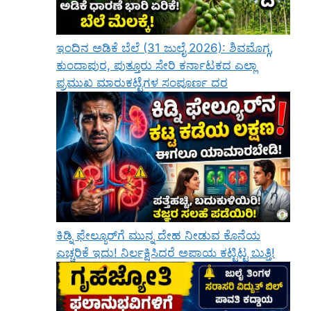
ಇಂದಿನ ಅಡಿಕೆ ಬೆಲೆ (31 ಜುಲೈ 2026): ಶಿವಮೊಗ್ಗ,
ಕುಂದಾಪುರ, ಪುತ್ತೂರು ಸೇರಿ ಕರ್ನಾಟಕದ ಎಲ್ಲಾ
ಪ್ರಮುಖ ಮಾರುಕಟ್ಟೆಗಳ ಸಂಪೂರ್ಣ ದರ
ಕಿಡ್ನಿ ಫೇಲ್ಯೂರ್‌ಗೆ ಮುನ್ನ ದೇಹ ನೀಡುವ ಕೊನೆಯ
ಎಚ್ಚರಿಕೆ ಇದು! ನಿರ್ಲಕ್ಷಿಸಿದರೆ ಅಪಾಯ ಕಟ್ಟಿಟ್ಟ ಬುತ್ತಿ!