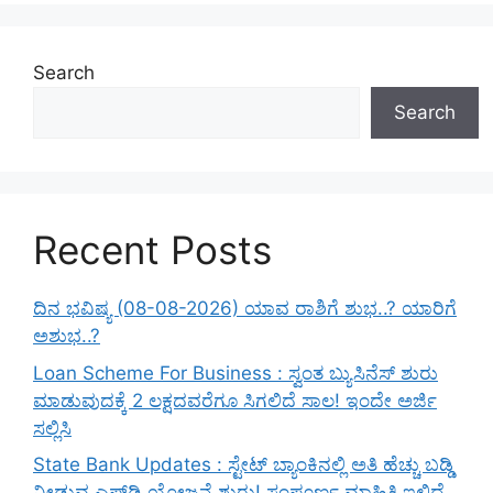
Search
Search
Recent Posts
ದಿನ ಭವಿಷ್ಯ (08-08-2026) ಯಾವ ರಾಶಿಗೆ ಶುಭ..? ಯಾರಿಗೆ
ಅಶುಭ..?
Loan Scheme For Business : ಸ್ವಂತ ಬ್ಯುಸಿನೆಸ್ ಶುರು
ಮಾಡುವುದಕ್ಕೆ 2 ಲಕ್ಷದವರೆಗೂ ಸಿಗಲಿದೆ ಸಾಲ! ಇಂದೇ ಅರ್ಜಿ
ಸಲ್ಲಿಸಿ
State Bank Updates : ಸ್ಟೇಟ್ ಬ್ಯಾಂಕಿನಲ್ಲಿ ಅತಿ ಹೆಚ್ಚು ಬಡ್ಡಿ
ನೀಡುವ ಎಫ್‌ಡಿ ಯೋಜನೆ ಶುರು! ಸಂಪೂರ್ಣ ಮಾಹಿತಿ ಇಲ್ಲಿದೆ