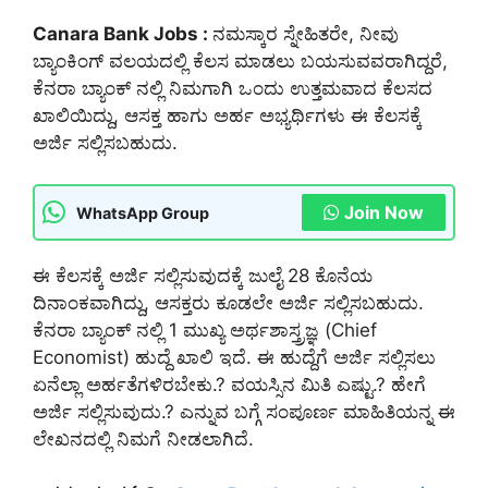
Canara Bank Jobs :
ನಮಸ್ಕಾರ ಸ್ನೇಹಿತರೇ, ನೀವು
ಬ್ಯಾಂಕಿಂಗ್ ವಲಯದಲ್ಲಿ ಕೆಲಸ ಮಾಡಲು ಬಯಸುವವರಾಗಿದ್ದರೆ,
ಕೆನರಾ ಬ್ಯಾಂಕ್ ನಲ್ಲಿ ನಿಮಗಾಗಿ ಒಂದು ಉತ್ತಮವಾದ ಕೆಲಸದ
ಖಾಲಿಯಿದ್ದು, ಆಸಕ್ತ ಹಾಗು ಅರ್ಹ ಅಭ್ಯರ್ಥಿಗಳು ಈ ಕೆಲಸಕ್ಕೆ
ಅರ್ಜಿ ಸಲ್ಲಿಸಬಹುದು.
Join Now
WhatsApp Group
ಈ ಕೆಲಸಕ್ಕೆ ಅರ್ಜಿ ಸಲ್ಲಿಸುವುದಕ್ಕೆ ಜುಲೈ 28 ಕೊನೆಯ
ದಿನಾಂಕವಾಗಿದ್ದು, ಆಸಕ್ತರು ಕೂಡಲೇ ಅರ್ಜಿ ಸಲ್ಲಿಸಬಹುದು.
ಕೆನರಾ ಬ್ಯಾಂಕ್ ನಲ್ಲಿ 1 ಮುಖ್ಯ ಅರ್ಥಶಾಸ್ತ್ರಜ್ಞ (Chief
Economist) ಹುದ್ದೆ ಖಾಲಿ ಇದೆ. ಈ ಹುದ್ದೆಗೆ ಅರ್ಜಿ ಸಲ್ಲಿಸಲು
ಏನೆಲ್ಲಾ ಅರ್ಹತೆಗಳಿರಬೇಕು.? ವಯಸ್ಸಿನ ಮಿತಿ ಎಷ್ಟು.? ಹೇಗೆ
ಅರ್ಜಿ ಸಲ್ಲಿಸುವುದು.? ಎನ್ನುವ ಬಗ್ಗೆ ಸಂಪೂರ್ಣ ಮಾಹಿತಿಯನ್ನ ಈ
ಲೇಖನದಲ್ಲಿ ನಿಮಗೆ ನೀಡಲಾಗಿದೆ.