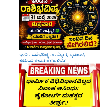
ಇಂದಿನ ರಾಶಿಭವಿಷ್ಯ : ಉದ್ಯೋಗ, ವ್ಯವಹಾರ,
ಕುಟುಂಬ ಜೀವನ ಹೇಗಿರಲಿದೆ.?