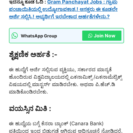
ಇದನ್ನೂ ಕೂಡ ಓದಿ :
Gram Panchayat Jobs : ಗ್ರಾಮ
ಪಂಚಾಯಿತಿಯಲ್ಲಿ ಉದ್ಯೋಗಾವಕಾಶ.! ಆಸಕ್ತರು ಈ ಕೂಡಲೇ
ಅರ್ಜಿ ಸಲ್ಲಿಸಿ.! ಅಭ್ಯರ್ಥಿಗೆ ಇರಬೇಕಾದ ಅರ್ಹತೆಗಳೇನು.?
Join Now
WhatsApp Group
ಶೈಕ್ಷಣಿಕ ಅರ್ಹತೆ :-
ಈ ಹುದ್ದೆಗೆ ಅರ್ಜಿ ಸಲ್ಲಿಸುವ ವ್ಯಕ್ತಿಯು, ಸರ್ಕಾರದ ಮಾನ್ಯತೆ
ಹೊಂದಿರುವ ವಿಶ್ವವಿದ್ಯಾಲಯದಲ್ಲಿ ಎಕನಾಮಿಕ್ಸ್ /ಎಕನಾಮೆಟ್ರಿಕ್ಸ್
ವಿಷಯದಲ್ಲಿ ಮಾಸ್ಟರ್ಸ್ ಮಾಡಿರಬೇಕು. ಅಥವಾ ಪಿ.ಹೆಚ್.ಡಿ
ಮಾಡಿಕೊಂಡಿರಬೇಕು.
ವಯಸ್ಸಿನ ಮಿತಿ :
ಈ ಹುದ್ದೆಯ ಬಗ್ಗೆ ಕೆನರಾ ಬ್ಯಾಂಕ್ (Canara Bank)
ವತಿಯಿಂದ ಇಂದ ಬಿಡುಗಡೆ ಆಗಿರುವ ಅಧಿಸೂಚನೆ ನೋಡಿದರೆ,