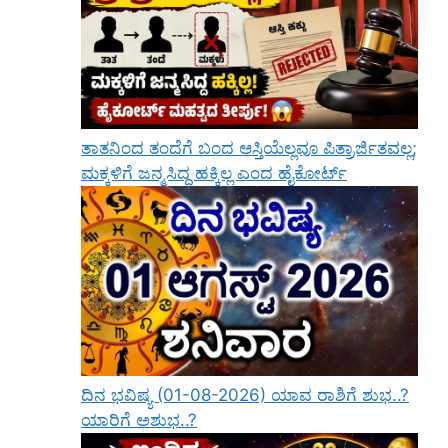
ತಾತನಿಂದ ತಂದೆಗೆ ಬಂದ ಆಸ್ತಿಯೆಲ್ಲವೂ ಪಿತ್ರಾರ್ಜಿತವಲ್ಲ;
ಮಕ್ಕಳಿಗೆ ಜನ್ಮಸಿದ್ಧ ಹಕ್ಕಿಲ್ಲ ಎಂದ ಹೈಕೋರ್ಟ್
ದಿನ ಭವಿಷ್ಯ (01-08-2026) ಯಾವ ರಾಶಿಗೆ ಶುಭ..?
ಯಾರಿಗೆ ಅಶುಭ..?