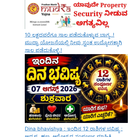
10 ಲಕ್ಷದವರೆಗೂ ಸಾಲ ಪಡೆದುಕೊಳ್ಳುವ ಭಾಗ್ಯ..!
ಮುದ್ರಾ ಯೋಜನೆಯಲ್ಲಿ ನೀವು ಸ್ವಂತ ಉದ್ಯೋಗಕ್ಕಾಗಿ
ಸಾಲ ಪಡೆದುಕೊಳ್ಳಿ.!
Dina bhavishya : ಇಂದಿನ 12 ರಾಶಿಗಳ ಭವಿಷ್ಯ :
ಅದೃಷ್ಟ, ಹಣ, ಆರೋಗ್ಯದ ಸಂಪೂರ್ಣ ಮಾಹಿತಿ