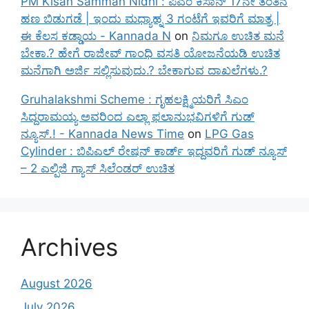
PM Kisan Samman Nidhi : ಪಿಎಂ ಕಿಸಾನ್ 17ನೇ ತಂತಿನ
ಹಣ ಬಿಡುಗಡೆ | ಇಂದು ಮಧ್ಯಾಹ್ನ 3 ಗಂಟೆಗೆ ಇವರಿಗೆ ಮಾತ್ರ |
ಈ ಕೆಲಸ ಕಡ್ಡಾಯ - Kannada N
on
ನಿಮಗೂ ಉಚಿತ ಮನೆ
ಬೇಕಾ.? ಹೇಗೆ ರಾಜೀವ್ ಗಾಂಧಿ ವಸತಿ ಯೋಜನೆಯಡಿ ಉಚಿತ
ಮನೆಗಾಗಿ ಅರ್ಜಿ ಸಲ್ಲಿಸುವುದು.? ಬೇಕಾಗುವ ದಾಖಲೆಗಳು.?
Gruhalakshmi Scheme : ಗೃಹಲಕ್ಷ್ಮಿಯರಿಗೆ ಸಿಎಂ
ಸಿದ್ದರಾಮಯ್ಯ ಅವರಿಂದ ಎಲ್ಲಾ ಫಲಾನುಭವಿಗಳಿಗೆ ಗುಡ್
ನ್ಯೂಸ್.! - Kannada News Time
on
LPG Gas
Cylinder : ಬಿಪಿಎಲ್ ರೇಷನ್ ಕಾರ್ಡ್ ಇದ್ದವರಿಗೆ ಗುಡ್ ನ್ಯೂಸ್
– 2 ಎಲ್ಪಿಜಿ ಗ್ಯಾಸ್ ಸಿಲೆಂಡರ್ ಉಚಿತ
Archives
August 2026
July 2026