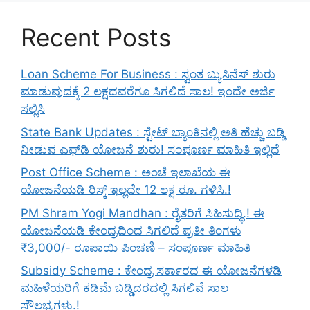
Recent Posts
Loan Scheme For Business : ಸ್ವಂತ ಬ್ಯುಸಿನೆಸ್ ಶುರು
ಮಾಡುವುದಕ್ಕೆ 2 ಲಕ್ಷದವರೆಗೂ ಸಿಗಲಿದೆ ಸಾಲ! ಇಂದೇ ಅರ್ಜಿ
ಸಲ್ಲಿಸಿ
State Bank Updates : ಸ್ಟೇಟ್ ಬ್ಯಾಂಕಿನಲ್ಲಿ ಅತಿ ಹೆಚ್ಚು ಬಡ್ಡಿ
ನೀಡುವ ಎಫ್‌ಡಿ ಯೋಜನೆ ಶುರು! ಸಂಪೂರ್ಣ ಮಾಹಿತಿ ಇಲ್ಲಿದೆ
Post Office Scheme : ಅಂಚೆ ಇಲಾಖೆಯ ಈ
ಯೋಜನೆಯಡಿ ರಿಸ್ಕ್‌ ಇಲ್ಲದೇ 12 ಲಕ್ಷ ರೂ. ಗಳಿಸಿ.!
PM Shram Yogi Mandhan : ರೈತರಿಗೆ ಸಿಹಿಸುದ್ಧಿ.! ಈ
ಯೋಜನೆಯಡಿ ಕೇಂದ್ರದಿಂದ ಸಿಗಲಿದೆ ಪ್ರತೀ ತಿಂಗಳು
₹3,000/- ರೂಪಾಯಿ ಪಿಂಚಣಿ – ಸಂಪೂರ್ಣ ಮಾಹಿತಿ
Subsidy Scheme : ಕೇಂದ್ರ ಸರ್ಕಾರದ ಈ ಯೋಜನೆಗಳಡಿ
ಮಹಿಳೆಯರಿಗೆ ಕಡಿಮೆ ಬಡ್ಡಿದರದಲ್ಲಿ ಸಿಗಲಿವೆ ಸಾಲ
ಸೌಲಭ್ಯಗಳು.!