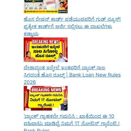
ಹೊಸ ರೇಷನ್ ಕಾರ್ಡ್ ಪಡೆಯುವವರಿಗೆ ಗುಡ್ ನ್ಯೂಸ್!
ಪ್ರತ್ಯೇಕ ಕಾರ್ಡ್‌ಗೆ ಅರ್ಜಿ ಸಲ್ಲಿಸಲು ಈ ದಾಖಲೆಗಳು
ಕಡ್ಡಾಯ
ದೇಶಾದ್ಯಂತ ಇನ್ಮೇಲೆ ಇಂತವರಿಗೆ ಬ್ಯಾಂಕ್ ಸಾಲ
ಸಿಗದಂತೆ ಹೊಸ ರೂಲ್ಸ್ | Bank Loan New Rules
2026
‘ಬ್ಯಾಂಕ್’ ಗ್ರಾಹಕರೇ ಗಮನಿಸಿ : ಖಾತೆಯಿಂದ ಈ 10
ವಹಿವಾಟು ಮಾಡಿದ್ರೆ ನಿಮಗೆ ‘IT ನೋಟಿಸ್’ ಗ್ಯಾರೆಂಟಿ.!
Bank Rules