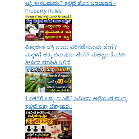
ಆಸ್ತಿ ಕೇಳಬಹುದು.? ಇಲ್ಲಿದೆ ಹೊಸ ಬದಲಾವಣೆ –
Property Rules
ಪಿತ್ರಾರ್ಜಿತ ಆಸ್ತಿ ಎಂದು ಪರಿಗಣಿಸುವುದು ಹೇಗೆ.?
ಮಕ್ಕಳಿಗೆ ಹಕ್ಕು ಬರುವುದು ಹೇಗೆ.? ಮಹತ್ವದ ಕೋರ್ಟ್
ತೀರ್ಪಿನ ಮಾಹಿತಿ ಇಲ್ಲಿದೆ
1 ಎಕರೆಗೆ ಎಷ್ಟು ಗುಂಟೆ.? ಜಮೀನು ಅಳೆಯುವ ಮುನ್ನ
ಇಲ್ಲಿದೆ ಪಕ್ಕಾ ಲೆಕ್ಕಾಚಾರ.!