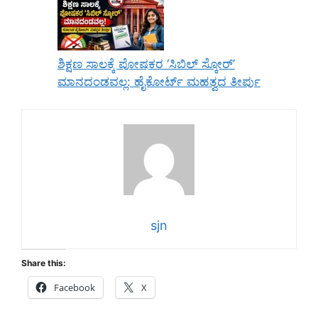
ಶಿಕ್ಷಣ ಸಾಲಕ್ಕೆ ಪೋಷಕರ ‘ಸಿಬಿಲ್ ಸ್ಕೋರ್’
ಮಾನದಂಡವಲ್ಲ: ಹೈಕೋರ್ಟ್ ಮಹತ್ವದ ತೀರ್ಪು
sjn
Share this:
Facebook
X