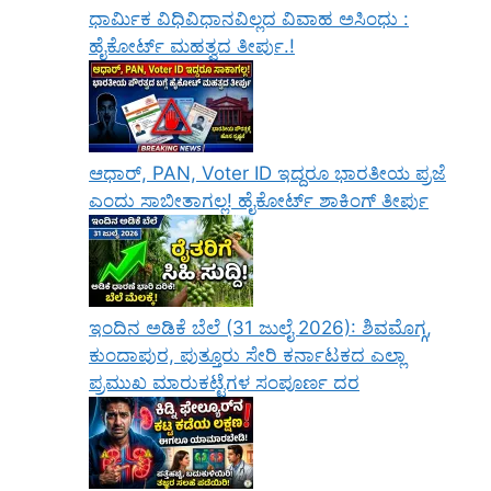
ಧಾರ್ಮಿಕ ವಿಧಿವಿಧಾನವಿಲ್ಲದ ವಿವಾಹ ಅಸಿಂಧು :
ಹೈಕೋರ್ಟ್ ಮಹತ್ವದ ತೀರ್ಪು.!
ಆಧಾರ್, PAN, Voter ID ಇದ್ದರೂ ಭಾರತೀಯ ಪ್ರಜೆ
ಎಂದು ಸಾಬೀತಾಗಲ್ಲ! ಹೈಕೋರ್ಟ್ ಶಾಕಿಂಗ್ ತೀರ್ಪು
ಇಂದಿನ ಅಡಿಕೆ ಬೆಲೆ (31 ಜುಲೈ 2026): ಶಿವಮೊಗ್ಗ,
ಕುಂದಾಪುರ, ಪುತ್ತೂರು ಸೇರಿ ಕರ್ನಾಟಕದ ಎಲ್ಲಾ
ಪ್ರಮುಖ ಮಾರುಕಟ್ಟೆಗಳ ಸಂಪೂರ್ಣ ದರ