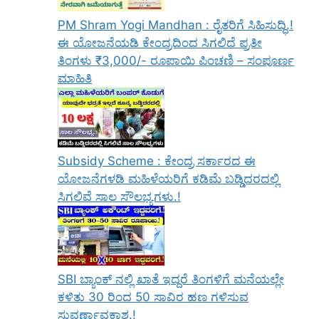
PM Shram Yogi Mandhan : ರೈತರಿಗೆ ಸಿಹಿಸುದ್ಧಿ.!
ಈ ಯೋಜನೆಯಡಿ ಕೇಂದ್ರದಿಂದ ಸಿಗಲಿದೆ ಪ್ರತೀ
ತಿಂಗಳು ₹3,000/- ರೂಪಾಯಿ ಪಿಂಚಣಿ – ಸಂಪೂರ್ಣ
ಮಾಹಿತಿ
Subsidy Scheme : ಕೇಂದ್ರ ಸರ್ಕಾರದ ಈ
ಯೋಜನೆಗಳಡಿ ಮಹಿಳೆಯರಿಗೆ ಕಡಿಮೆ ಬಡ್ಡಿದರದಲ್ಲಿ
ಸಿಗಲಿವೆ ಸಾಲ ಸೌಲಭ್ಯಗಳು.!
SBI ಬ್ಯಾಂಕ್ ನಲ್ಲಿ ಖಾತೆ ಇದ್ದರೆ ತಿಂಗಳಿಗೆ ಮನೆಯಲ್ಲೇ
ಕಳಿತು 30 ರಿಂದ 50 ಸಾವಿರ ಹಣ ಗಳಿಸುವ
ಸುವರ್ಣಾವಕಾಶ.!