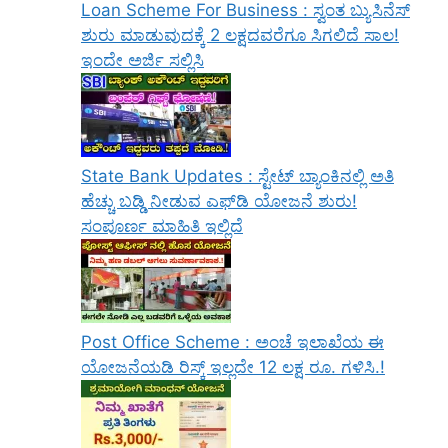
Loan Scheme For Business : ಸ್ವಂತ ಬ್ಯುಸಿನೆಸ್
ಶುರು ಮಾಡುವುದಕ್ಕೆ 2 ಲಕ್ಷದವರೆಗೂ ಸಿಗಲಿದೆ ಸಾಲ!
ಇಂದೇ ಅರ್ಜಿ ಸಲ್ಲಿಸಿ
State Bank Updates : ಸ್ಟೇಟ್ ಬ್ಯಾಂಕಿನಲ್ಲಿ ಅತಿ
ಹೆಚ್ಚು ಬಡ್ಡಿ ನೀಡುವ ಎಫ್‌ಡಿ ಯೋಜನೆ ಶುರು!
ಸಂಪೂರ್ಣ ಮಾಹಿತಿ ಇಲ್ಲಿದೆ
Post Office Scheme : ಅಂಚೆ ಇಲಾಖೆಯ ಈ
ಯೋಜನೆಯಡಿ ರಿಸ್ಕ್‌ ಇಲ್ಲದೇ 12 ಲಕ್ಷ ರೂ. ಗಳಿಸಿ.!