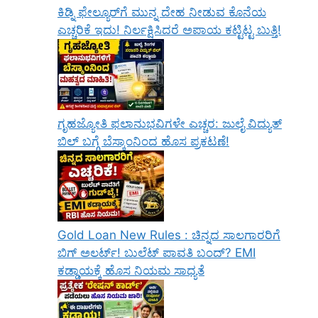
ಕಿಡ್ನಿ ಫೇಲ್ಯೂರ್‌ಗೆ ಮುನ್ನ ದೇಹ ನೀಡುವ ಕೊನೆಯ
ಎಚ್ಚರಿಕೆ ಇದು! ನಿರ್ಲಕ್ಷಿಸಿದರೆ ಅಪಾಯ ಕಟ್ಟಿಟ್ಟ ಬುತ್ತಿ!
ಗೃಹಜ್ಯೋತಿ ಫಲಾನುಭವಿಗಳೇ ಎಚ್ಚರ: ಜುಲೈ ವಿದ್ಯುತ್
ಬಿಲ್ ಬಗ್ಗೆ ಬೆಸ್ಕಾಂನಿಂದ ಹೊಸ ಪ್ರಕಟಣೆ!
Gold Loan New Rules : ಚಿನ್ನದ ಸಾಲಗಾರರಿಗೆ
ಬಿಗ್ ಅಲರ್ಟ್! ಬುಲೆಟ್ ಪಾವತಿ ಬಂದ್? EMI
ಕಡ್ಡಾಯಕ್ಕೆ ಹೊಸ ನಿಯಮ ಸಾಧ್ಯತೆ