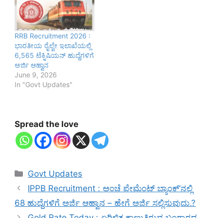
RRB Recruitment 2026 :
ಭಾರತೀಯ ರೈಲ್ವೇ ಇಲಾಖೆಯಲ್ಲಿ
6,565 ಟೆಕ್ನಿಷಿಯನ್ ಹುದ್ದೆಗಳಿಗೆ
ಅರ್ಜಿ ಆಹ್ವಾನ
June 9, 2026
In "Govt Updates"
Spread the love
Categories
Govt Updates
IPPB Recruitment : ಅಂಚೆ ಪೇಮೆಂಟ್ ಬ್ಯಾಂಕ್’ನಲ್ಲಿ
68 ಹುದ್ದೆಗಳಿಗೆ ಅರ್ಜಿ ಆಹ್ವಾನ – ಹೇಗೆ ಅರ್ಜಿ ಸಲ್ಲಿಸುವುದು.?
Gold Rate Today : ಏರಿಳಿತ ಕಾಣುತ್ತಿರುವ ಬಂಗಾರದ