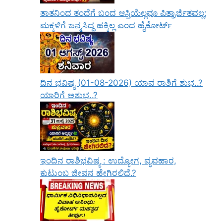
ತಾತನಿಂದ ತಂದೆಗೆ ಬಂದ ಆಸ್ತಿಯೆಲ್ಲವೂ ಪಿತ್ರಾರ್ಜಿತವಲ್ಲ;
ಮಕ್ಕಳಿಗೆ ಜನ್ಮಸಿದ್ಧ ಹಕ್ಕಿಲ್ಲ ಎಂದ ಹೈಕೋರ್ಟ್
ದಿನ ಭವಿಷ್ಯ (01-08-2026) ಯಾವ ರಾಶಿಗೆ ಶುಭ..?
ಯಾರಿಗೆ ಅಶುಭ..?
ಇಂದಿನ ರಾಶಿಭವಿಷ್ಯ : ಉದ್ಯೋಗ, ವ್ಯವಹಾರ,
ಕುಟುಂಬ ಜೀವನ ಹೇಗಿರಲಿದೆ.?