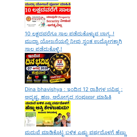
10 ಲಕ್ಷದವರೆಗೂ ಸಾಲ ಪಡೆದುಕೊಳ್ಳುವ ಭಾಗ್ಯ..!
ಮುದ್ರಾ ಯೋಜನೆಯಲ್ಲಿ ನೀವು ಸ್ವಂತ ಉದ್ಯೋಗಕ್ಕಾಗಿ
ಸಾಲ ಪಡೆದುಕೊಳ್ಳಿ.!
Dina bhavishya : ಇಂದಿನ 12 ರಾಶಿಗಳ ಭವಿಷ್ಯ :
ಅದೃಷ್ಟ, ಹಣ, ಆರೋಗ್ಯದ ಸಂಪೂರ್ಣ ಮಾಹಿತಿ
ಮದುವೆ ಮಾಡಿಕೊಟ್ಟ ಬಳಿಕ ಎಷ್ಟು ವರ್ಷದೊಳಗೆ ಹೆಣ್ಣು