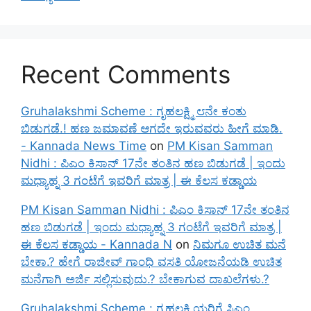
Recent Comments
Gruhalakshmi Scheme : ಗೃಹಲಕ್ಷ್ಮಿ ೮ನೇ ಕಂತು
ಬಿಡುಗಡೆ.! ಹಣ ಜಮಾವಣೆ ಆಗದೇ ಇರುವವರು ಹೀಗೆ ಮಾಡಿ.
- Kannada News Time
on
PM Kisan Samman
Nidhi : ಪಿಎಂ ಕಿಸಾನ್ 17ನೇ ತಂತಿನ ಹಣ ಬಿಡುಗಡೆ | ಇಂದು
ಮಧ್ಯಾಹ್ನ 3 ಗಂಟೆಗೆ ಇವರಿಗೆ ಮಾತ್ರ | ಈ ಕೆಲಸ ಕಡ್ಡಾಯ
PM Kisan Samman Nidhi : ಪಿಎಂ ಕಿಸಾನ್ 17ನೇ ತಂತಿನ
ಹಣ ಬಿಡುಗಡೆ | ಇಂದು ಮಧ್ಯಾಹ್ನ 3 ಗಂಟೆಗೆ ಇವರಿಗೆ ಮಾತ್ರ |
ಈ ಕೆಲಸ ಕಡ್ಡಾಯ - Kannada N
on
ನಿಮಗೂ ಉಚಿತ ಮನೆ
ಬೇಕಾ.? ಹೇಗೆ ರಾಜೀವ್ ಗಾಂಧಿ ವಸತಿ ಯೋಜನೆಯಡಿ ಉಚಿತ
ಮನೆಗಾಗಿ ಅರ್ಜಿ ಸಲ್ಲಿಸುವುದು.? ಬೇಕಾಗುವ ದಾಖಲೆಗಳು.?
Gruhalakshmi Scheme : ಗೃಹಲಕ್ಷ್ಮಿಯರಿಗೆ ಸಿಎಂ