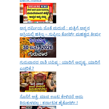
ಅನ್ಯ ಧರ್ಮಿಯ ಜೊತೆ ಮದುವೆ : ಪುತ್ರಿಗೆ ಅಪ್ಪನ
ಆಸ್ತಿಯಲ್ಲಿ ಹಕ್ಕಿಲ್ಲ – ಸುಪ್ರೀಂ ಕೋರ್ಟ್ ಮಹತ್ವದ ತೀರ್ಪು
ಗುರುವಾರದ ರಾಶಿ ಭವಿಷ್ಯ : ಯಾರಿಗೆ ಅದೃಷ್ಟ, ಯಾರಿಗೆ
ಎಚ್ಚರಿಕೆ.?
ಸೊಸೆಗೆ ಅತ್ತೆ, ಮಾವ ಊಟ ಕೇಳಿದರೆ ಅದು
ಕಿರುಕುಳವಲ್ಲ : ಕರ್ನಾಟಕ ಹೈಕೋರ್ಟ್.!